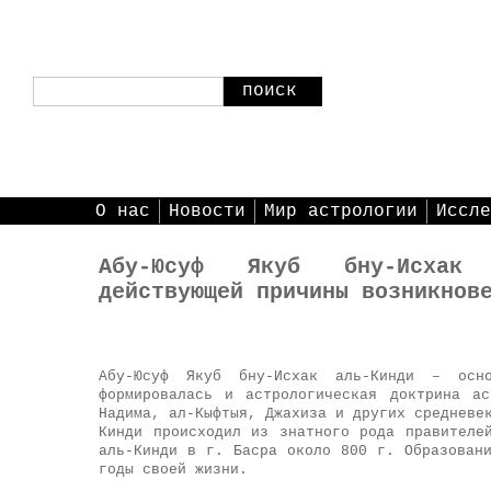
поиск
О нас
Новости
Мир астрологии
Иссле
Абу-Юсуф Якуб бну-Исхак 
действующей причины возникнов
Абу-Юсуф Якуб бну-Исхак аль-Кинди – осно
формировалась и астрологическая доктрина а
Надима, ал-Кыфтыя, Джахиза и других средневе
Кинди происходил из знатного рода правителе
аль-Кинди в г. Басра около 800 г. Образован
годы своей жизни.