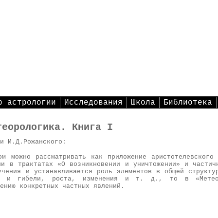
р астрологии
Исследования
Школа
Библиотека
теорологика. Книга I
и И.Д.Рожанского:
ом можно рассматривать как приложение аристотелевского
ли в трактатах «О возникновении и уничтожении» и частич
учения и устанавливается роль элементов в общей структу
ия и гибели, роста, изменения и т. д., то в «Метео
ению конкретных частных явлений.