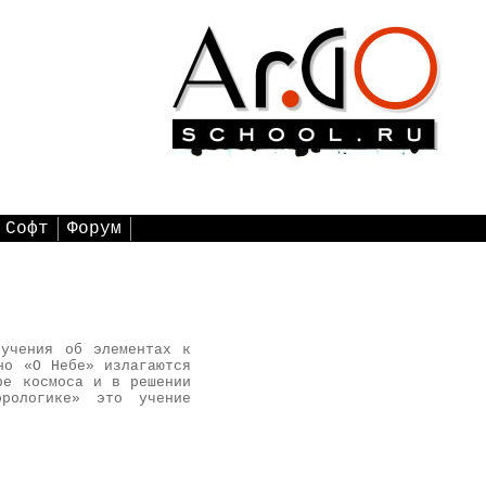
Софт
Форум
 учения об элементах к
но «О Небе» излагаются
ре космоса и в решении
рологике» это учение