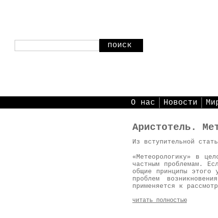
поиск
О нас
Новости
Ми
Аристотель. Ме
Из вступительной стать
«Метеорологику» в цел
частным проблемам. Ес
общие принципы этого 
проблем возникновен
применяется к рассмотр
читать полностью