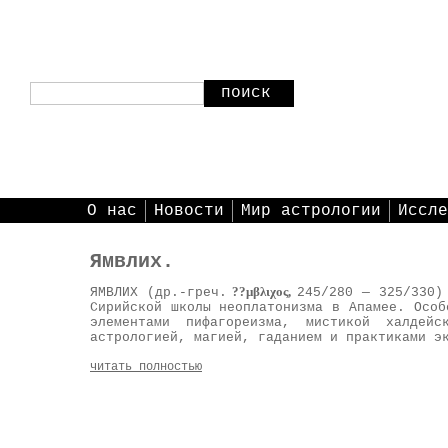
поиск
О нас
Новости
Мир астрологии
Иссле
Ямвлих.
??μβλιχος,
ЯМВЛИХ (др.-греч.
245/280 — 325/330)
Сирийской школы неоплатонизма в Апамее.
Особ
элементами пифагореизма, мистикой халдей
астрологией, магией, гаданием и практиками э
читать полностью