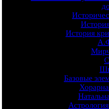
д
Историчес
История
История кри
А.
Мирч
С
Шк
Базовые эле
Хорарна
Натальна
Астрология