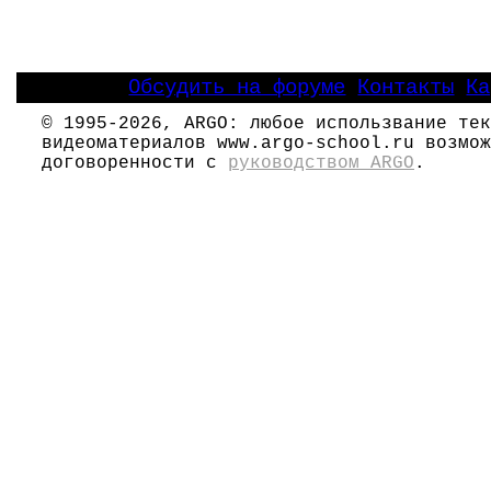
Обсудить на форуме
Контакты
Ка
|
|
© 1995-2026, ARGO: любое использвание тек
видеоматериалов www.argo-school.ru возмож
договоренности с
руководством ARGO
.