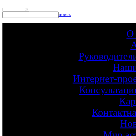
поиск
О
Руководител
Наши
Интернет-про
Консультаци
Кар
Контактн
Нов
Мир ас