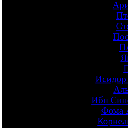
Ари
Пт
Ст
По
П
Я
Исидор
Ал
Ибн Син
Фома 
Корнел