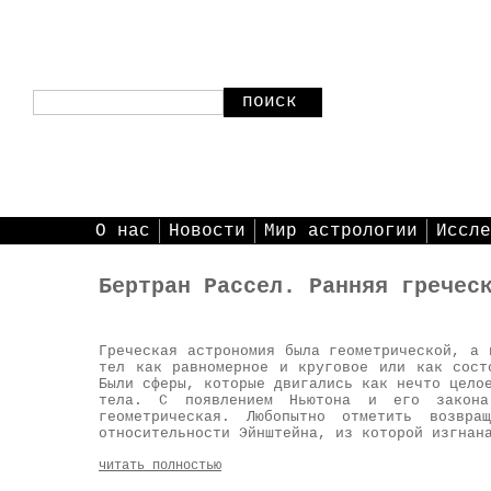
поиск
О нас
Новости
Мир астрологии
Иссле
Бертран Рассел. Ранняя гречес
Греческая астрономия была геометрической, а 
тел как равномерное и круговое или как сост
Были сферы, которые двигались как нечто цело
тела. С появлением Ньютона и его закона
геометрическая. Любопытно отметить возвр
относительности Эйнштейна, из которой изгнан
читать полностью