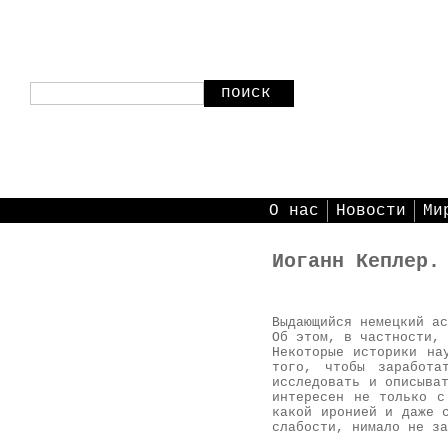
поиск
О нас
Новости
Ми
Иоганн Кеплер.
Выдающийся немецкий ас
Об этом, в частности, 
Некоторые историки на
того, чтобы заработа
исследовать и описыва
интересен не только с
какой иронией и даже 
слабости, нимало не за