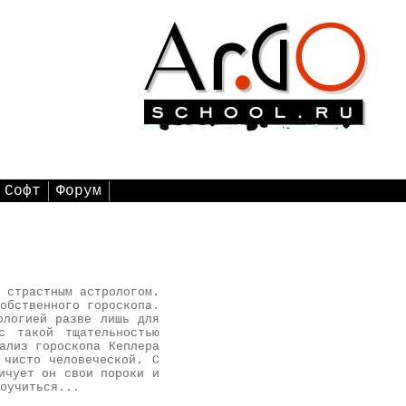
Софт
Форум
 страстным астрологом.
обственного гороскопа.
ологией разве лишь для
с такой тщательностью
ализ гороскопа Кеплера
 чисто человеческой. С
ичует он свои пороки и
оучиться...