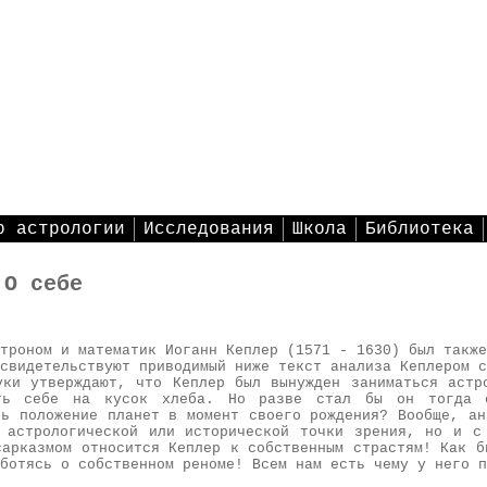
р астрологии
Исследования
Школа
Библиотека
 О себе
троном и математик Иоганн Кеплер (1571 - 1630) был также
свидетельствуют приводимый ниже текст анализа Кеплером с
уки утверждают, что Кеплер был вынужден заниматься астр
ть себе на кусок хлеба. Но разве стал бы он тогда 
ть положение планет в момент своего рождения? Вообще, ан
 астрологической или исторической точки зрения, но и с
сарказмом относится Кеплер к собственным страстям! Как б
ботясь о собственном реноме! Всем нам есть чему у него п