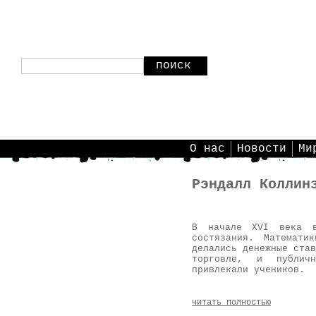
поиск
О нас
Новости
Ми
Рэндалл Коллин
В начале XVI века в
состязания. Математи
делались денежные став
торговле, и публичн
привлекали учеников.
читать полностью