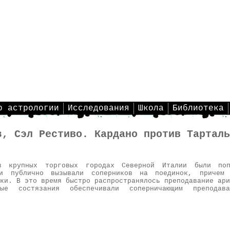
р астрологии
Исследования
Школа
Библиотека
з, Сэл Рестиво. Кардано против Тарталь
 крупных торговых городах Северной Италии были попу
ки публично вызывали соперников на поединок, причем
ки. В это время быстро распространялось преподавание ари
ые состязания обеспечивали соперничающим преподав