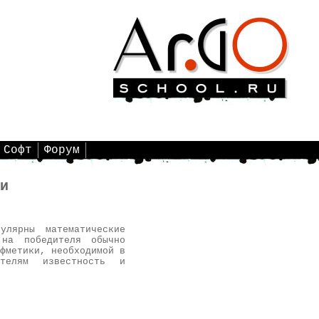
Софт
Форум
и
лярны математические
 на победителя обычно
фметики, необходимой в
ателям известность и