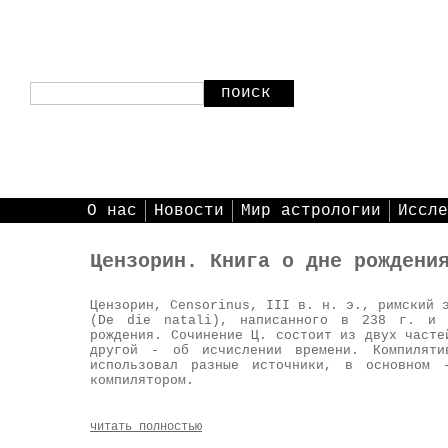
поиск
О нас
Новости
Мир астрологии
Иссле
Цензорин. Книга о дне рождени
Цензорин, Censorinus, III в. н. э., римский 
(De die natali), написанного в 238 г. и 
рождения. Сочинение Ц. состоит из двух часте
другой - об исчислении времени. Компиляти
использовал разные источники, в основном 
компилятором.
читать полностью