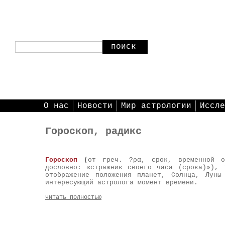
поиск
О нас
Новости
Мир астрологии
Иссле
Гороскоп, радикс
Гороскоп
(
от греч. ?ρα, срок, временной о
дословно: «стражник своего часа (срока)»),
отображение положения планет, Солнца, Луны
интересующий астролога момент времени.
читать полностью