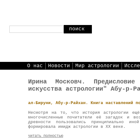
поиск
О нас
Новости
Мир астрологии
Иссле
Ирина Московч. Предислови
искусства астрологии" Абу-р-Р
ал-Бируни, Абу-р-Райхан. Книга наставлений п
Несмотря на то, что история астрологии ещё
многочисленные почитатели её загадок и во
древности пользовались принципиально ино
формировала имидж астрологии в XX веке.
читать полностью