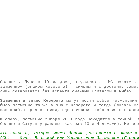
Солнце и Луна в 10-ом доме, недалеко от МС поражены 
затмением (знаком Козерога) - сильны и с достоинствами.
лишь созерцается без аспекта сильным Юпитером в Рыбах.
Затмения в знаке Козерога
могут нести собой «изменения 
было затмение также в знаке Козерога и тогда (январь-ма
как слабые предвестники, где звучали требования отставки
К слову, затмение января 2011 года находится в точной к
Солнце и Сатурн управляют как раз 10 и 4 домами). Но вер
«Та планета, которая имеет больше достоинств в Знаке и
АСЦ), - будет Владыкой или Управителем Затмения» (Птолем