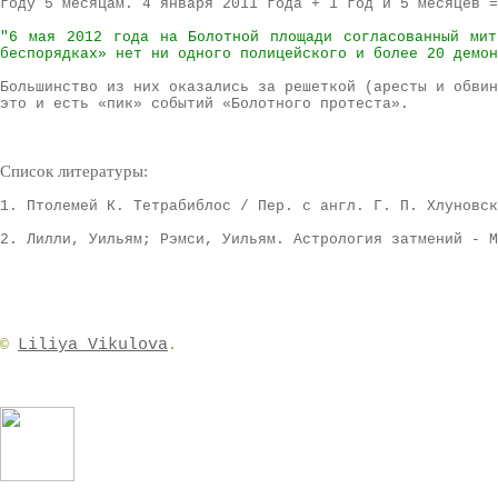
году 5 месяцам. 4 января 2011 года + 1 год и 5 месяцев 
"6 мая 2012 года на Болотной площади согласованный мит
беспорядках» нет ни одного полицейского и более 20 демон
Большинство из них оказались за решеткой (аресты и обвин
это и есть «пик» событий «Болотного протеста».
Список литературы:
1. Птолемей К. Тетрабиблос / Пер. с англ. Г. П. Хлуновск
2. Лилли, Уильям; Рэмси, Уильям. Астрология затмений - М
Liliya Vikulova
©
.