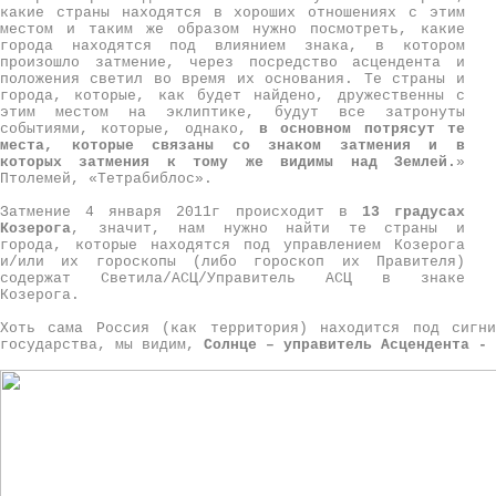
какие страны находятся в хороших отношениях с этим
местом и таким же образом нужно посмотреть, какие
города находятся под влиянием знака, в котором
произошло затмение, через посредство асцендента и
положения светил во время их основания. Те страны и
города, которые, как будет найдено, дружественны с
этим местом на эклиптике, будут все затронуты
событиями, которые, однако,
в основном потрясут те
места, которые связаны со знаком затмения и в
которых затмения к тому же видимы над Землей.
»
Птолемей, «Тетрабиблос».
Затмение 4 января 2011г происходит в
13 градусах
Козерога
, значит, нам нужно найти те страны и
города, которые находятся под управлением Козерога
и/или их гороскопы (либо гороскоп их Правителя)
содержат Светила/АСЦ/Управитель АСЦ в знаке
Козерога.
Хоть сама Россия (как территория) находится под сигни
государства, мы видим,
Солнце – управитель Асцендента -