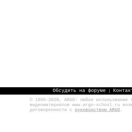
Обсудить на форуме
Контак
|
© 1995-2026, ARGO: любое использвание 
видеоматериалов www.argo-school.ru воз
договоренности с
руководством ARGO
.