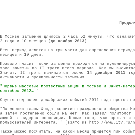
Продол
В Москве затмение длилось 2 часа 52 минуты, что означае
2 года и 10 месяцев (
до ноября 2013
).
Весь период делится на три части для определения периода
месяцев и 10 дней.
Правило гласит: если затмение приходится на кульминирую
ярко заметны во II трети всего периода. Как мы высчита
Значит, II треть начинается около
14 декабря 2011 го
активности и проявленности затмения.
"Первые массовые протестные акции в Москве и Санкт-Петер
сентябре 2012… "
Спустя год после декабрьских событий 2011 года протестно
"По мнению главы Фонда развития гражданского общества Ко
а затем постепенно сошли на нет. Как заявил политолог,
людей в лидерах оппозиции. Кроме того, уже прошла и 
пользователей интернета. " (взято из http://www.1tv.ru/
Также можно посчитать, на какой месяц придется пик событ