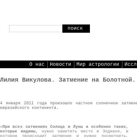
поиск
О нас
Новости
Мир астрологии
Иссл
Лилия Викулова. Затмение на Болотной.
4 января 2011 года произошло частное солнечное затмен
евразийского континента.
«
При всех затмениях Солнца и Луны и особенно таких,
которые видимы,
нужно заметить место в Зодиаке, в
котором происходит затмение и нужно посмотреть,