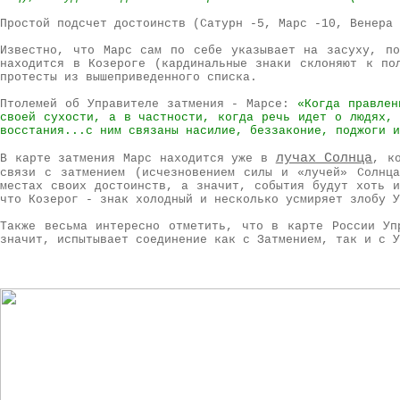
Простой подсчет достоинств (Сатурн -5, Марс -10, Венера
Известно, что Марс сам по себе указывает на засуху, по
находится в Козероге (кардинальные знаки склоняют к по
протесты из вышеприведенного списка.
Птолемей об Управителе затмения - Марсе:
«Когда правлен
своей сухости, а в частности, когда речь идет о людях, 
восстания...с ним связаны насилие, беззаконие, поджоги и
лучах Солнца
В карте затмения Марс находится уже в
, к
связи с затмением (исчезновением силы и «лучей» Солнц
местах своих достоинств, а значит, события будут хоть и
что Козерог - знак холодный и несколько усмиряет злобу 
Также весьма интересно отметить, что в карте России Уп
значит, испытывает соединение как с Затмением, так и с У