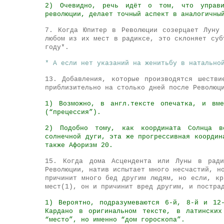
2) Очевидно, речь идёт о том, что управи
революции, делает точный аспект в аналогичны
7. Когда Юпитер в Революции созерцает Луну
любом из их мест в радиксе, это склоняет суб
году*.
* А если нет указаний на женитьбу в натально
13. Добавления, которые производятся шестви
приблизительно на столько дней после Революц
1) Возможно, в англ.тексте опечатка, и вме
(“прецессия”).
2) Подобно тому, как координата Солнца в
солнечной дуги, эта же прогрессивная координ
также Афоризм 20.
15. Когда дома Асцендента или Луны в ради
Революции, натив испытает много несчастий, н
причинит много бед другим людям, но если, кр
мест(1), он и причинит вред другим, и постра
1) Вероятно, подразумеваются 6-й, 8-й и 12
Кардано в оригинальном тексте, в латинских
“место”, но именно “дом гороскопа”.