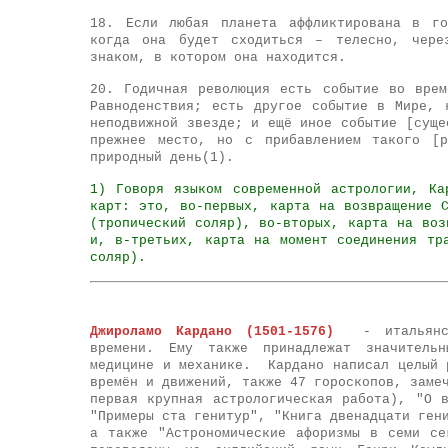
18. Если любая планета аффликтирована в го
когда она будет сходиться – телесно, чере
знаком, в котором она находится.
20. Годичная революция есть событие во вре
Равноденствия; есть другое событие в Мире, 
неподвижной звезде; и ещё иное событие [суще
прежнее место, но с прибавлением такого [р
природный день(1).
1) Говоря языком современной астрологии, Ка
карт: это, во-первых, карта на возвращение 
(тропический соляр), во-вторых, карта на воз
и, в-третьих, карта на момент соединения тр
соляр).
Джироламо Кардано (1501-1576)
-
итальян
времени. Ему также принадлежат значительн
медицине и механике. Кардано написал целый 
времён и движений, также 47 гороскопов, заме
первая крупная астрологическая работа), "О 
"Примеры ста генитур", "Книга двенадцати ген
а также "Астрономические афоризмы в семи се