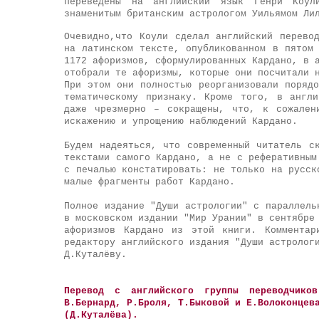
переведены на английский язык Генри Ко
знаменитым британским астрологом Уильямом Ли
Очеви
дно,
что Коули сделал английский перево
на латинском тексте, опубликованном в пятом
1172 афоризмов, сформулированных Кардано, в 
отобрали те афоризмы, которые они посчитали 
При этом они полностью реорганизовали поряд
тематическому признаку. Кроме того, в англ
даже чрезмерно – сокращены, что, к сожален
искажению и упрощению наблюдений Кардано.
Будем надеяться, что современный читатель с
текстами самого Кардано, а не с реферативным
с печалью констатировать: не только на русск
малые фрагменты работ Кардано.
Полное издание "Души астрологии" с параллел
в московском издании "Мир Урании"
в сентябре 
афоризмов Кардано из этой книги. Комментар
редактору английского издания "Души астролог
Д.Куталёву.
Перевод с английского группы переводчиков
В.Бернард, Р.Броля, Т.Быковой и Е.Волоконцев
(Д.Куталёва).