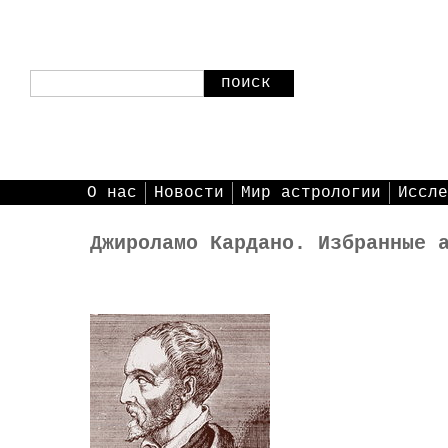
поиск
О нас
Новости
Мир астрологии
Иссле
Джироламо Кардано. Избранные 