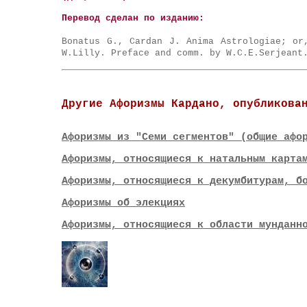
Перевод сделан по изданию:
Bonatus G., Cardan J. Anima Astrologiae; or
W.Lilly. Preface and comm. by W.C.E.Serjeant
Другие Афоризмы Кардано, опубликова
Афоризмы из "Семи сегментов" (общие афо
Афоризмы, относящиеся к натальным карта
Афоризмы, относящиеся к декумбитурам, б
Афоризмы об элекциях
Афоризмы, относящиеся к области мунданн