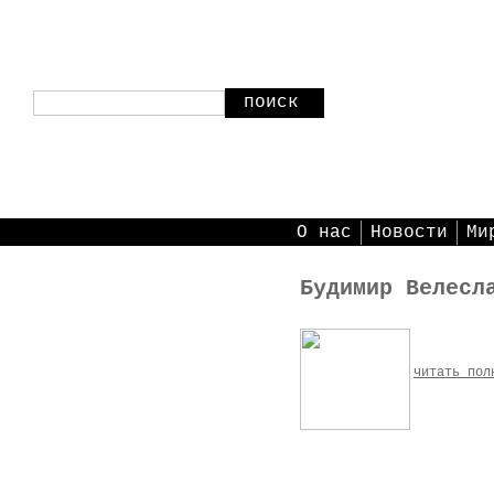
поиск
О нас
Новости
Ми
Будимир Велесл
читать пол