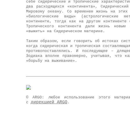
себе сидерические и тропические характеристи
два расходящихся «континента», Сидерически
Мировому океану. Со временем жизнь на этих
«биологические виды» (астрологические м
континенте, тогда как на другом континенте 
Тропического континента дали жизнь новым 
«выжить» на Сидерическом материке.
Таким образом, если говорить об истоках сис
когда сидерическая и тропическая составляюща
противопоставлялись. И последующее – дляще
Зодиака вполне правомерно, учитывая, что к
«борьбу на выживание».
© ARGO: любое использование этого материа
дирекцией ARGO
с
.