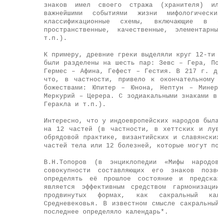
знаков имел своего стража (хранителя) ил
важнейшими событиями жизни мифологичес
классификационные схемы, включающие в 
пространственные, качественные, элементарн
т.п.).
К примеру, древние греки выделяли круг 12-ти
были разделены на шесть пар: Зевс – Гера, П
Гермес – Афина, Гефест – Гестия. В 217 г. д
что, в частности, привело к окончательному
божествами: Юпитер – Юнона, Нептун – Мине
Меркурий – Церера. С зодиакальными знаками в
Геракла и т.п.).
Интересно, что у индоевропейских народов был
на 12 частей (в частности, в хеттских и лу
обрядовой практике, византийских и славянски
частей тела или 12 болезней, которые могут п
В.Н.Топоров (в энциклопедии «Мифы народ
совокупности составляющих его знаков позв
определять её прошлое состояние и предска
является эффективным средством гармонизац
продвинутых формах, как сакральный кал
Средневековья. В известном смысле сакральны
последнее определяло календарь*.