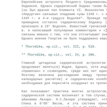
Европейские астрологи Позднего Средневеков
Зодиаком. Однако сидерический Зодиак также б
(он был врачом пап Климента VI, Иннокентия 
«Хирургия» связывал эпидемию чумы 1348 г. с 
1345 г. в 4-м градусе Водолея*. Проведя пр
приведена согласно сидерическому Зодиаку 
произошло в 19° Водолея. Известный греческий
в. и написавший популярные комментарии к «
связаны именно с тем, что они отсчитывают зн
Однако мнение Георгия не было поддержано евр
* Thorndike, op.cit., vol. III, p. 519.
** Thorndike, op.cit., vol. IV, p. 396.
Главной цитаделью сидерической астрологи
продолжает являться) Индия. Однако, хотя инд
«привязан» к созвездиям, среди них нет един
Поэтому величина расхождения между троп
календарных расчётов) и сидерическим коле
необходимая для пересчёта координат из тропи
Как показывает практика многих астрологов
сидерической системе возникает в том случае
айанамши Лахири. Н.С.Лахири утверждает, чт
Спика в 0°00' Весов, и эта система приня