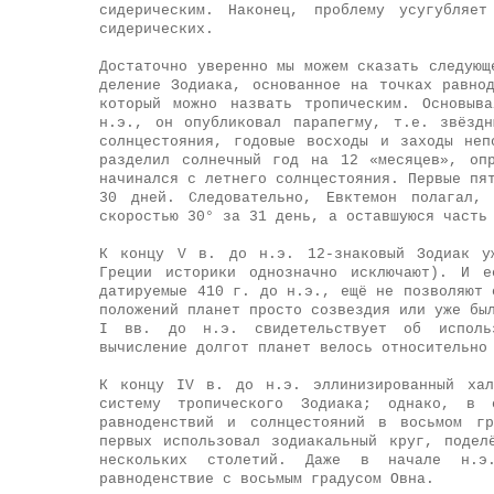
сидерическим. Наконец, проблему усугубляет
сидерических.
Достаточно уверенно мы можем сказать следующ
деление Зодиака, основанное на точках равно
который можно назвать тропическим. Основыв
н.э., он опубликовал парапегму, т.е. звёзд
солнцестояния, годовые восходы и заходы неп
разделил солнечный год на 12 «месяцев», оп
начинался с летнего солнцестояния. Первые пя
30 дней. Следовательно, Евктемон полагал,
скоростью 30° за 31 день, а оставшуюся часть
К концу V в. до н.э. 12-знаковый Зодиак уж
Греции историки однозначно исключают). И е
датируемые 410 г. до н.э., ещё не позволяют 
положений планет просто созвездия или уже бы
I вв. до н.э. свидетельствует об использ
вычисление долгот планет велось относительно
К концу IV в. до н.э. эллинизированный хал
систему тропического Зодиака; однако, в 
равноденствий и солнцестояний в восьмом гр
первых использовал зодиакальный круг, подел
нескольких столетий. Даже в начале н.э.
равноденствие с восьмым градусом Овна.