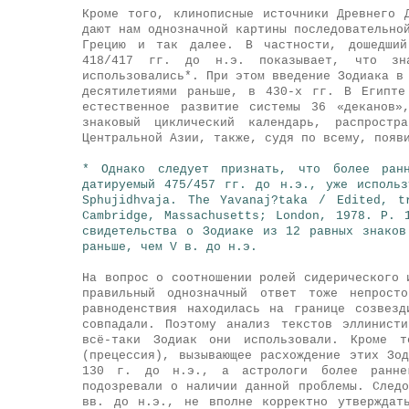
Кроме того, клинописные источники Древнего 
дают нам однозначной картины последовательно
Грецию и так далее. В частности, дошедший
418/417 гг. до н.э. показывает, что зн
использовались*. При этом введение Зодиака в
десятилетиями раньше, в 430-х гг. В Египте
естественное развитие системы 36 «деканов»
знаковый циклический календарь, распростр
Центральной Азии, также, судя по всему, появ
* Однако следует признать, что более ранн
датируемый 475/457 гг. до н.э., уже исполь
Sphujidhvaja. The Yavanaj?taka / Edited, t
Cambridge, Massachusetts; London, 1978. P. 
свидетельства о Зодиаке из 12 равных знаков
раньше, чем V в. до н.э.
На вопрос о соотношении ролей сидерического 
правильный однозначный ответ тоже непрост
равноденствия находилась на границе созвез
совпадали. Поэтому анализ текстов эллинист
всё-таки Зодиак они использовали. Кроме т
(прецессия), вызывающее расхождение этих Зо
130 г. до н.э., а астрологи более ранне
подозревали о наличии данной проблемы. След
вв. до н.э., не вполне корректно утверждат