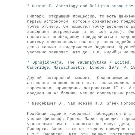
* Cumont F. Astrology and Religion among the
Гиппарх, открывший прецессию, то есть движен
первым астрономом, который сознательно предл
точек отсчёта. Он поместил точку весеннего р
западными астрологами и по сей день). Одн
посчитали необходимым придерживаться сидер
систему зодиакальных знаков у александрийс
день) только с сидерическим Зодиаком. Крупне
уверенно заявляет, что до II в. индийцы не и
* Sphujidhvaja. The Yavanaj?taka / Edited,
Cambridge, Massachusetts; London, 1978. P. 1
Другой интересный момент. Сохранившиеся г
астрологи первых веков н.э. пользовались 
гороскопах, приводимых астрологами II в. Ан
среднем на 4° больше, чем по современным рас
* Neugebauer O., Van Hoesen H.B. Greek Horos
Подобный «сдвиг» координат наблюдается и в 
ученик философа Прокла Марин приводит горо
указываемые им с точностью до минут дуги, 
Гиппарха. Сдвиг в ту же сторону примерно на
н.э.* Очевидно, что эти данные подтвержда