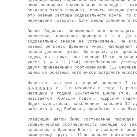
ними очевидна: зодиакальные созвездия – эт
значении этого термина), причём имеющие раз
это равные секторы зодиакального круга, по с
неожиданно «открыть» 13-й месяц солнечного г
Знаки Зодиака, понимаемые как двенадцать
эклиптика, появились примерно в V в. до н
зодиакальных знаков не установлены. Не иск
разных регионах Древнего мира. Наблюдения 
знаков двояким путём. Во-первых, это прибли
годом; во-вторых, соотнесение 12-ти солнечн
чисел 3, 4 и 12 (3х4) способствовала утверж
двумя приведёнными соотношениями (12 месяце
одним из основных источников астрологическог
Известно, что уже в первой половине I ты
календарь
с 12-ю месяцами в году. В разны
месяцами и годами 12-летнего цикла (т.е. м
называется «большим годом», «царским годом
Индии существовал параллелизм названий 12 л
вайшакха и год Вайшакха, джьяйштха и год Джь
Следующим шагом было соотнесение периодов
символическая соотнесённость месяцев со зн
созданном в Древнем Египте и лежащем в осно
замкнутому кругу с 12-ю знаками соотносилс