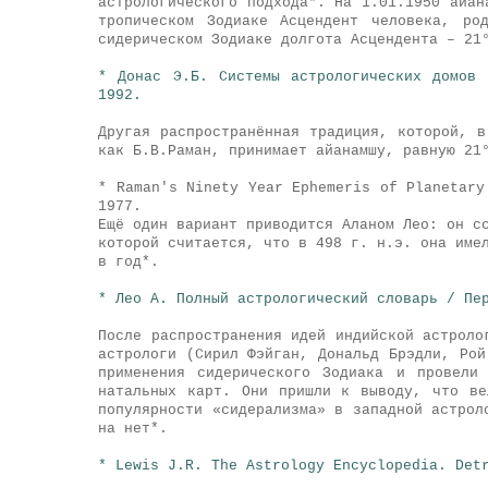
астрологического подхода*. На 1.01.1950 айан
тропическом Зодиаке Асцендент человека, ро
сидерическом Зодиаке долгота Асцендента – 21
* Донас Э.Б. Системы астрологических домов
1992.
Другая распространённая традиция, которой, в
как Б.В.Раман, принимает айанамшу, равную 21
* Raman's Ninety Year Ephemeris of Planetary
1977.
Ещё один вариант приводится Аланом Лео: он с
которой считается, что в 498 г. н.э. она име
в год*.
* Лео А. Полный астрологический словарь / Пе
После распространения идей индийской астроло
астрологи (Сирил Фэйган, Дональд Брэдли, Рой
применения сидерического Зодиака и провели
натальных карт. Они пришли к выводу, что ве
популярности «сидерализма» в западной астрол
на нет*.
* Lewis J.R. The Astrology Encyclopedia. Det