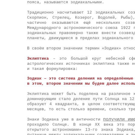
пояса, называются зодиакальными.
Традиционно насчитывают 12 зодиакальных со
Скорпион, Стрелец, Козерог, Водолей, Рыбы)
частично оказываются ещё нескольких соз
Международного астрономического союза 1922 
зодиакальных правомерно также внести созвез
планеты, движущиеся в пределах зодиакального
В своём втором значении термин «Зодиак» отно
Эклиптика
– это большой круг небесной сфе
астрологических источниках эклиптика также н
и такая формулировка:
Зодиак – это система деления на определённые
в этом, втором значении мы будем далее испол
Эклиптика может быть поделена на различное 
доминирующим стало деление пути Солнца на 12
образуют 4 квадранта, в целом соответствую
месяцев, то есть столько времени, сколько тр
получили им
Знаки Зодиака уже в античности
проходило Солнце. В конце ХХ века это пор
открытого астрономами» 13-го знака Зодиака
путанице между зодиакальными созвездиями и з