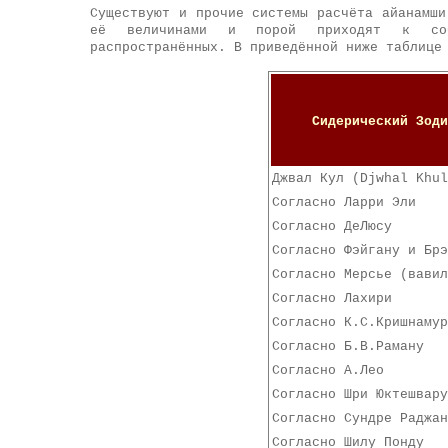
Существуют и прочие системы расчёта айанамши
её величинами и порой приходят к собс
распространённых. В приведённой ниже таблице
Сидерический Зоди
Джвал Кул (Djwhal Khul
Согласно Ларри Эли
Согласно ДеЛюсу
Согласно Фэйгану и Брэ
Согласно Мерсье (вавил
Согласно Лахири
Согласно К.С.Кришнамур
Согласно Б.В.Раману
Согласно А.Лео
Согласно Шри Юктешвару
Согласно Сундре Раджан
Согласно Шилу Понду