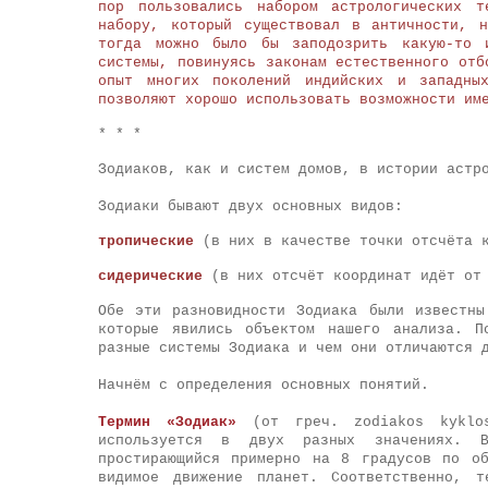
пор пользовались набором астрологических т
набору, который существовал в античности, 
тогда можно было бы заподозрить какую-то 
системы, повинуясь законам естественного отб
опыт многих поколений индийских и западны
позволяют хорошо использовать возможности им
* * *
Зодиаков, как и систем домов, в истории астр
Зодиаки бывают двух основных видов:
тропические
(в них в качестве точки отсчёта к
сидерические
(в них отсчёт координат идёт от 
Обе эти разновидности Зодиака были известн
которые явились объектом нашего анализа. П
разные системы Зодиака и чем они отличаются 
Начнём с определения основных понятий.
Термин «Зодиак»
(от греч. zodiakos kyklo
используется в двух разных значениях. 
простирающийся примерно на 8 градусов по о
видимое движение планет. Соответственно, т