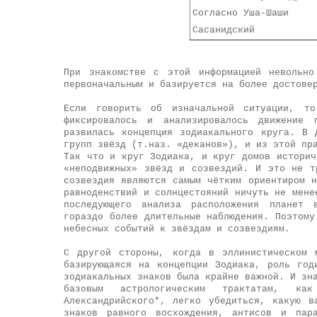
Согласно Уша-Шаши
Сасанидский
При знакомстве с этой информацией невольно
первоначальным и базируется на более достове
Если говорить об изначальной ситуации, т
фиксировалось и анализировалось движение 
развилась концепция зодиакального круга. В 
групп звёзд (т.наз. «деканов»), и из этой пр
Так что и круг Зодиака, и круг домов историч
«неподвижных» звёзд и созвездий. И это не т
созвездия являются самым чётким ориентиром 
равноденствий и солнцестояний ничуть не мене
последующего анализа расположения планет 
гораздо более длительные наблюдения. Поэтому
небесных событий к звёздам и созвездиям.
С другой стороны, когда в эллинистическом 
базирующаяся на концепции Зодиака, роль год
зодиакальных знаков была крайне важной. И зн
базовым астрологическим трактатам, ка
Александрийского*, легко убедиться, какую в
знаков равного восхождения, антисов и пара