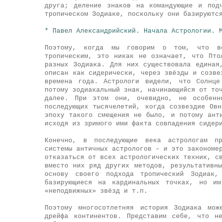
друга; деление знаков на командующие и под
тропическом Зодиаке, поскольку они базируютс
* Павел Александрийский. Начала Астрологии. 
Поэтому, когда мы говорим о том, что 
тропическим, это никак не означает, что Пто
разных Зодиака. Для них существовала единая
описан как сидерически, через звёзды и созве
времена года. Астрологи видели, что Солнце
потому зодиакальный знак, начинающийся от то
далее. При этом они, очевидно, не особенн
последующих тысячелетий, когда созвездие Ов
эпоху такого смещения не было, и потому ант
исходя из зримого ими факта совпадения сидер
Конечно, в последующие века астрологам пр
системы античных астрологов – и это закономе
отказаться от всех астрологических техник, с
вместо них ряд других методов, результативн
основу своего подхода тропический Зодиак,
базирующиеся на кардинальных точках, но им
«неподвижных» звёзд и т.п.
Поэтому многосотлетняя история Зодиака мож
дрейфа континентов. Представим себе, что н