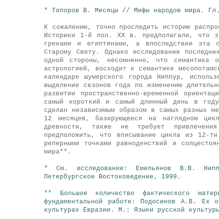
* Топоров В. Месяцы // Мифы народов мира. Гл
К сожалению, точно проследить историю распро
Историки 1-й пол. ХХ в. предполагали, что з
греками и египтянами, а впоследствии эта 
Старому Свету. Однако исследования последни
одной стороны, несомненно, что семантика о
астрологией, восходит к семантике месопотамс
календаре шумерского города Ниппур, исполь
выделение сезонов года по изменению длительн
развитии пространственно-временной ориентац
самый короткий и самый длинный день в году
сделан независимым образом в самых разных м
12 месяцев, базирующееся на наглядном цик
древности, также не требует привлечени
предположить, что вписывание цикла из 12-т
реперными точками равноденствий и солцестоя
мира**.
* См. исследование: Емельянов В.В. Нип
Петербургское Востоковедение, 1999.
** Большое количество фактического мате
фундаментальной работе: Подосинов А.В. Ex 
культурах Евразии. М.: Языки русской культур