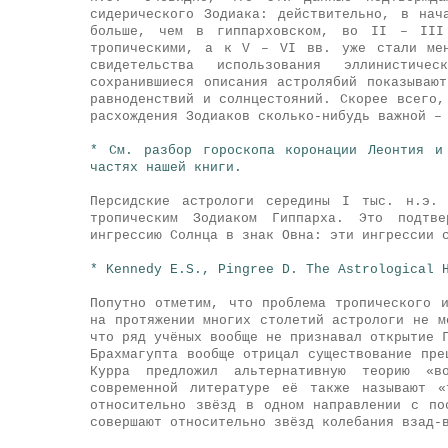
сидерического Зодиака: действительно, в нач
больше, чем в гиппарховском, во II – III 
тропическими, а к V – VI вв. уже стали мен
свидетельства использования эллинистич
сохранившиеся описания астролябий показываю
равноденствий и солнцестояний. Скорее всего,
расхождения Зодиаков сколько-нибудь важной –
* См. разбор гороскопа коронации Леонтия и
частях нашей книги.
Персидские астрологи середины I тыс. н.э. 
тропическим Зодиаком Гиппарха. Это подтве
ингрессию Солнца в знак Овна: эти ингрессии 
* Kennedy E.S., Pingree D. The Astrological 
Попутно отметим, что проблема тропического 
на протяжении многих столетий астрологи не м
что ряд учёных вообще не признавал открытие 
Брахмагупта вообще отрицал существование пре
Курра предложил альтернативную теорию «в
современной литературе её также называют «
относительно звёзд в одном направлении с по
совершают относительно звёзд колебания взад-