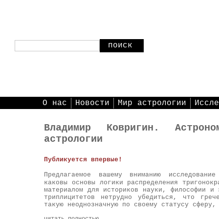
поиск
О нас
Новости
Мир астрологии
Иссле
Владимир Ковригин. Астроно
астрологии
Публикуется впервые!
Предлагаемое вашему вниманию исследовани
каковы основы логики распределения тригонокр
материалом для историков науки, философии и 
триплицитетов нетрудно убедиться, что греч
такую неоднозначную по своему статусу сферу,