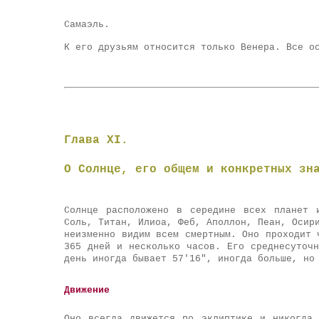
Самаэль.
К его друзьям относится только Венера. Все о
Глава XI.
О Солнце, его общем и конкретных зн
Солнце расположено в середине всех планет 
Соль, Титан, Илиоа, Феб, Аполлон, Пеан, Осир
неизменно видим всем смертным. Оно проходит 
365 дней и несколько часов. Его среднесуточ
день иногда бывает 57'16", иногда больше, но
Движение
Оно всегда движется по эклиптике и никогда