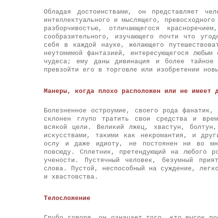
Обладая достоинствами, он представляет чел
интеллектуального и мыслящего, превосходного
разборчивостью, отличающегося красноречие
сообразительного, изучающего почти что угод
себя в каждой науке, желающего путешествова
неутомимой фантазией, интересующегося любым 
чудеса; ему даны дивинация и более тайное 
превзойти его в торговле или изобретении нов
Манеры, когда плохо расположен или не имеет 
Болезненное остроумие, своего рода фанатик,
склонен глупо тратить свои средства и врем
всякой цели. Великий лжец, хвастун, болтун,
искусствами, такими как некромантия, и друг
ослу и даже идиоту, не постоянен ни во мн
повсюду. Сплетник, претендующий на любого р
учености. Пустячный человек, безумный прия
слова. Пустой, неспособный на суждение, легк
и хвастовства.
Телосложение
Грубо говоря, он означает того, кто высок ро