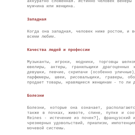
аккуратно сложенная. Истинно человек Венеры 
мужчина или женщина.
Западная
Когда она западная, человек ниже ростом, и в
всеми любим.
Качества людей и профессии
Музыканты, игроки, модники, торговцы шелко
ювелиры, актеры, гранильщики драгоценных 
девушки, певчие, скрипачи (особенно уличные)
парфюмеры, швеи, рисовальщики, граверы, об
продает товары, нравящиеся женщинам - то ли 
Болезни
Болезни, которые она означает, располагают
также в почках, животе, спине, пупке и соо
Reines - истечение из почек?], французский 
чрезмерных удовольствий, приапизм, импотенци
мочевой системы.