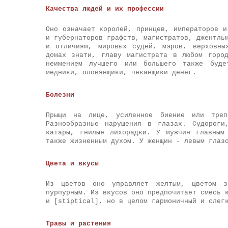
Качества людей и их профессии
Оно означает королей, принцев, императоров и
и губернаторов графств, магистратов, джентль
и отличиям, мировых судей, мэров, верховны
домах знати, главу магистрата в любом горо
неимением лучшего или большего также буде
медники, оловянщики, чеканщики денег.
Болезни
Прыщи на лице, усиленное биение или треп
Разнообразные нарушения в глазах. Судороги
катары, гнилые лихорадки. У мужчин главным
также жизненным духом. У женщин - левым глаз
Цвета и вкусы
Из цветов оно управляет желтым, цветом з
пурпурным. Из вкусов оно предпочитает смесь 
и [stiptical], но в целом гармоничный и слег
Травы и растения