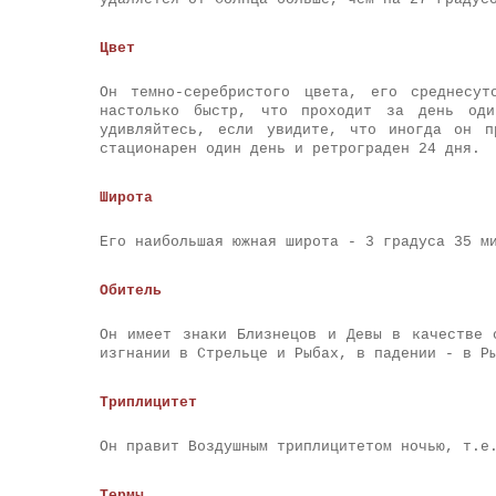
Цвет
Он темно-серебристого цвета, его среднесу
настолько быстр, что проходит за день од
удивляйтесь, если увидите, что иногда он 
стационарен один день и ретрограден 24 дня.
Широта
Его наибольшая южная широта - 3 градуса 35 м
Обитель
Он имеет знаки Близнецов и Девы в качестве 
изгнании в Стрельце и Рыбах, в падении - в Р
Триплицитет
Он правит Воздушным триплицитетом ночью, т.е
Термы