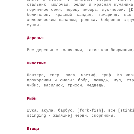
стальник, молочай, белая и красная куманика
горчичное семя, перец, имбирь, лук-порей, [D
болиголов, красный сандал, тамаринд; все
холерическим началом; редька, бобровая стру
мушки.
Деревья
Все деревья с колючками, такие как боярышник
Животные
Пантера, тигр, лиса, мастиф, гриф. Из жив
прожорливы и смелы: бобр, лошадь, мул, стр
чибис, василиск, грифон, медведь.
Рыбы
Щука, акула, барбус, [fork-fish], все [stink
stinging - жалящие] черви, скорпионы.
Птицы