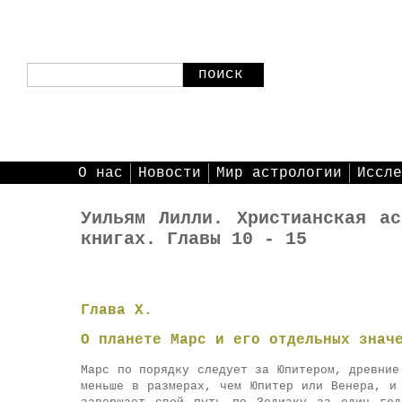
поиск
О нас
Новости
Мир астрологии
Иссле
Уильям Лилли. Христианская ас
книгах. Главы 10 - 15
Глава Х.
О планете Марс и его отдельных знач
Марс по порядку следует за Юпитером, древние
меньше в размерах, чем Юпитер или Венера, и