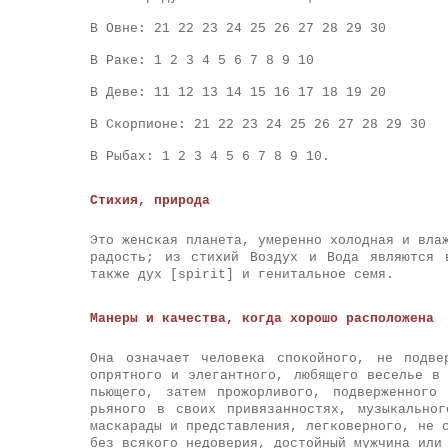
В Овне: 21 22 23 24 25 26 27 28 29 30
В Раке: 1 2 3 4 5 6 7 8 9 10
В Деве: 11 12 13 14 15 16 17 18 19 20
В Скорпионе: 21 22 23 24 25 26 27 28 29 30
В Рыбах: 1 2 3 4 5 6 7 8 9 10.
Стихия, природа
Это женская планета, умеренно холодная и вла
радость; из стихий Воздух и Вода являются 
также дух [spirit] и генитальное семя.
Манеры и качества, когда хорошо расположена
Она означает человека спокойного, не подве
опрятного и элегантного, любящего веселье в
пьющего, затем прожорливого, подверженного
рьяного в своих привязанностях, музыкально
маскарады и представления, легковерного, не 
без всякого недоверия, достойный мужчина или