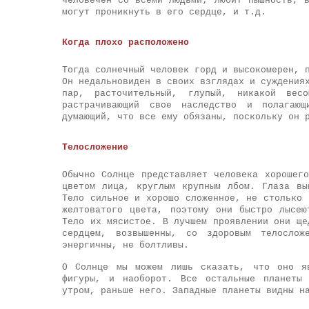
человечен со всеми людьми; любит пышность, 
могут проникнуть в его сердце, и т.д.
Когда плохо расположено
Тогда солнечный человек горд и высокомерен, 
Он недальновиден в своих взглядах и суждения
пар, расточительный, глупый, никакой вес
растрачивающий свое наследство и полагаю
думающий, что все ему обязаны, поскольку он 
Телосложение
Обычно Солнце представляет человека хорошег
цветом лица, круглым крупным лбом. Глаза вы
Тело сильное и хорошо сложенное, не столько 
желтоватого цвета, поэтому они быстро лысе
Тело их мясистое. В лучшем проявлении они ще
сердцем, возвышенны, со здоровым телосло
энергичны, не болтливы.
О Солнце мы можем лишь сказать, что оно яв
фигуры, и наоборот. Все остальные планеты 
утром, раньше него. Западные планеты видны н