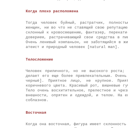
Когда плохо расположена
Тогда человек буйный, растратчик, полность
женщин, ни во что не ставящий свою репутацию
склонный к кровосмешению, фантазер, перекати
доверием, растрачивающий свои средства в пи
Очень ленивый компаньон, не заботящийся в ж
атеист и природный человек [natural man].
Телосложение
Человек приличного, но не высокого роста; 
делает его еще более привлекательным. Очень
черныё]. Приятное лицо, не крупное. Прия
коричневого цвета. Красивый рот, вишневые гу
Тело очень восхитительное, прелестное и чрез
внешности, опрятен и одеждой, и телом. На е
соблазнов.
Восточная
Когда она восточная, фигура имеет склонность