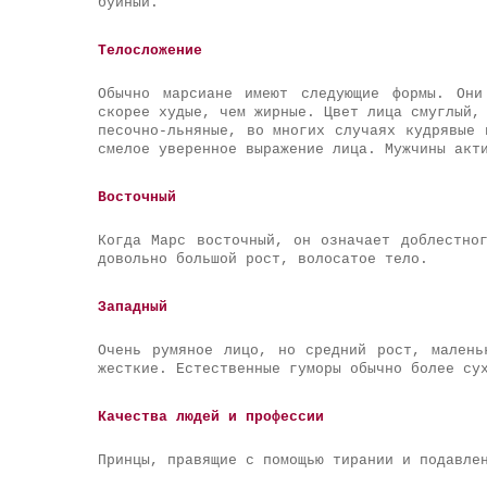
буйный.
Телосложение
Обычно марсиане имеют следующие формы. Они
скорее худые, чем жирные. Цвет лица смуглый,
песочно-льняные, во многих случаях кудрявые 
смелое уверенное выражение лица. Мужчины акт
Восточный
Когда Марс восточный, он означает доблестно
довольно большой рост, волосатое тело.
Западный
Очень румяное лицо, но средний рост, малень
жесткие. Естественные гуморы обычно более су
Качества людей и профессии
Принцы, правящие с помощью тирании и подавле