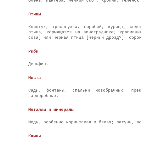
Олень, пантера, мелкий скот, кролик, теленок
Птицы
Клинтух, трясогузка, воробей, курица, соло
птица, кормящаяся на винограднике; крапивн
сова] или черная птица [черный дрозд?], соро
Рыбы
Дельфин.
Места
Сады, фонтаны, спальни новобрачных, пре
гардеробные.
Металлы и минералы
Медь, особенно коринфская и белая; латунь, в
Камни