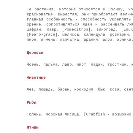
Те растения, которые относятся к Солнцу, х
красноватые. Вырастая, они приобретают велич
главная особенность - способность укреплять
зрение, сопротивляться ядам и рассеивать лю
шафран, лавр, [Pomecitron], виноград, [Enu
[Hearb-grace], мелисса, календула, розмарин,
пион, ячмень, лапчатка, аралия, алоэ, арника
Деревья
Ясень, пальма, лавр, мирт, ладан, тростник, 
Животные
Лев, лошадь, баран, крокодил, бык, коза, све
Рыбы
Тюлень, морская лисица, [Crabfish - возможно
Птицы