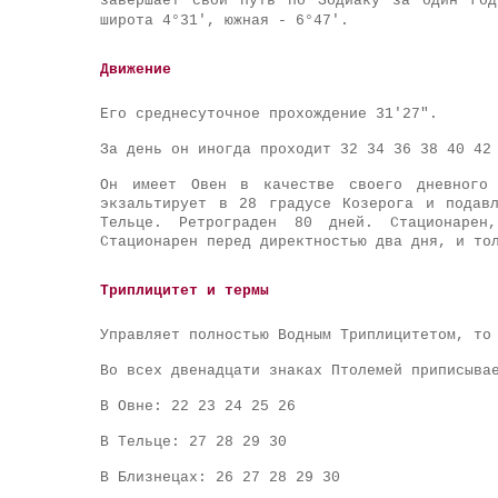
завершает свой путь по Зодиаку за один год
широта 4°31', южная - 6°47'
.
Движение
Его среднесуточное прохождение 31'27".
За день он иногда проходит 32 34 36 38 40 42
Он имеет Овен в качестве своего дневного
экзальтирует в 28 градусе Козерога и подав
Тельце. Ретрограден 80 дней. Стационаре
Стационарен перед директностью два дня, и то
Триплицитет и термы
Управляет полностью Водным Триплицитетом, то
Во всех двенадцати знаках Птолемей приписыва
В Овне: 22 23 24 25 26
В Тельце: 27 28 29 30
В Близнецах: 26 27 28 29 30