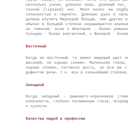
несколько узкое, длинное лицо, длинный нос,
тонкий [lipsand] нос. Мало волос на подбо
склонностью к черноте. Длинные руки и паль
должны изучить Меркурий больше, чем другие п
обычно в большей степени окрашивается влиян
он тяжелый, если с Юпитером - более умерен
Солнцем - более элегантный, с Венерой - боле
Восточный
Когда он восточный, то имеет медовый цвет л
высокий, но хорошо сложен. Маленькие глаза,
хорошо сложен, согласно росту, но все же с
дефектом речи, т.е. все в сильнейшей степени
Западный
Когда западный - рыжевато-коричневое (тем
конечности, глубоко посаженные глаза, искрящ
к сухости.
Качества людей и профессии