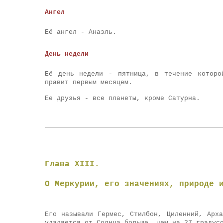
Ангел
Её ангел - Анаэль.
День недели
Её день недели - пятница, в течение которо
правит первым месяцем.
Ее друзья - все планеты, кроме Сатурна.
Глава XIII.
О Меркурии, его значениях, природе 
Его называли Гермес, Стилбон, Циленний, Арх
удаляется от Солнца больше, чем на 27 градус