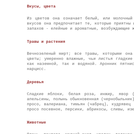
Вкусы, цвета
Из цветов она означает белый, или молочный
вкусов она предпочитает те, которые приятны 
запахов - елейные и ароматные, возбуждающие 
Травы и растения
Вечнозеленый мирт; все травы, которыми она
цветы; умеренно влажные, чьи листья гладкие
как наземной, так и водяной. Аронник пятни
нарцисс.
Деревья
Сладкие яблоки, белая роза, инжир, явор (
апельсины, полынь обыкновенная (чернобыльник
просо, валериана, тимьян (чабрец), кудрявец 
просо посевное, персики, абрикосы, сливы, из
Животные