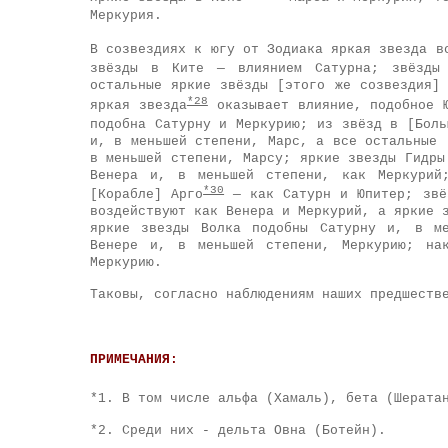
Меркурия.
В созвездиях к югу от Зодиака яркая звезда в
звёзды в Ките — влиянием Сатурна; звёзды
остальные яркие звёзды [этого же созвездия]
*28
яркая звезда
оказывает влияние, подобное Ю
подобна Сатурну и Меркурию; из звёзд в [Боль
и, в меньшей степени, Марс, а все остальные
в меньшей степени, Марсу; яркие звезды Гидры
Венера и, в меньшей степени, как Меркурий
*30
[Корабле] Арго
— как Сатурн и Юпитер; звёз
воздействуют как Венера и Меркурий, а яркие 
яркие звезды Волка подобны Сатурну и, в ме
Венере и, в меньшей степени, Меркурию; на
Меркурию.
Таковы, согласно наблюдениям наших предшеств
ПРИМЕЧАНИЯ:
*1.
В том числе альфа (Хамаль), бета (Шератан
*2.
Среди них - дельта Овна (Ботейн).