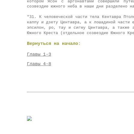
котором Ясон с аргонавтами совершили путе
созвездие южного неба в наши дни разделено н
*31.
К человеческой части тела Кентавра Птол
каппу и дзету Центавра, а к лошадиной части 
эпсилон, ро, тау и сигму Центавра, а также 
Южного Креста (отдельное созвездие Южного Кр
Вернуться на начало:
Главы 1-3
Главы 4-8