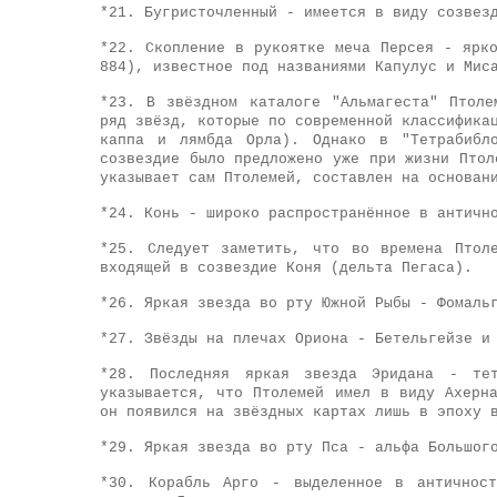
*21.
Бугристочленный - имеется в виду созвез
*22.
Скопление в рукоятке меча Персея - ярко
884), известное под названиями Капулус и Мис
*23.
В звёздном каталоге "Альмагеста" Птолем
ряд звёзд, которые по современной классифика
каппа и лямбда Орла). Однако в "Тетрабибл
созвездие было предложено уже при жизни Птол
указывает сам Птолемей, составлен на основан
*24.
Конь - широко распространённое в антично
*25.
Следует заметить, что во времена Птоле
входящей в созвездие Коня (дельта Пегаса).
*26.
Яркая звезда во рту Южной Рыбы - Фомаль
*27.
Звёзды на плечах Ориона - Бетельгейзе и 
*28.
Последняя яркая звезда Эридана - тет
указывается, что Птолемей имел в виду Ахерн
он появился на звёздных картах лишь в эпоху 
*29.
Яркая звезда во рту Пса - альфа Большого
*30.
Корабль Арго - выделенное в античност