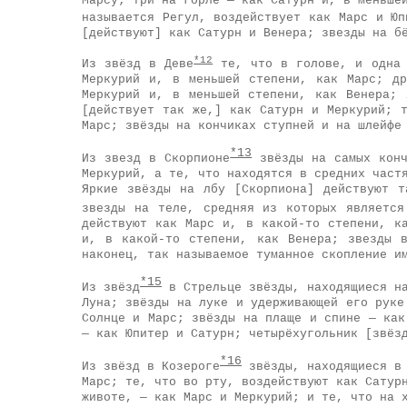
Марсу; три на горле — как Сатурн и, в меньше
называется Регул, воздействует как Марс и Юп
[действуют] как Сатурн и Венера; звезды на б
*12
Из звёзд в Деве
те, что в голове, и одна 
Меркурий и, в меньшей степени, как Марс; д
Меркурий и, в меньшей степени, как Венера; 
[действует так же,] как Сатурн и Меркурий; 
Марс; звёзды на кончиках ступней и на шлейфе
*13
Из звезд в Скорпионе
звёзды на самых конч
Меркурий, а те, что находятся в средних част
Яркие звёзды на лбу [Скорпиона] действуют 
звезды на теле, средняя из которых является
действуют как Марс и, в какой-то степени, к
и, в какой-то степени, как Венера; звезды 
наконец, так называемое туманное скопление и
*15
Из звёзд
в Стрельце звёзды, находящиеся на
Луна; звёзды на луке и удерживающей его руке
Солнце и Марс; звёзды на плаще и спине — как
— как Юпитер и Сатурн; четырёхугольник [звёз
*16
Из звёзд в Козероге
звёзды, находящиеся в 
Марс; те, что во рту, воздействуют как Сатур
животе, — как Марс и Меркурий; и те, что на 