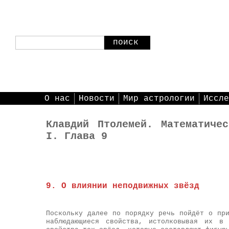
поиск
О нас
Новости
Мир астрологии
Иссле
Клавдий Птолемей. Математиче
I. Глава 9
9. О влиянии неподвижных звёзд
Поскольку далее по порядку речь пойдёт о пр
наблюдающиеся свойства, истолковывая их в