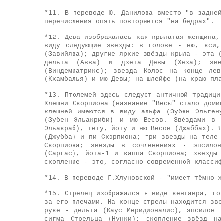
*11.
В переводе Ю. Данилова вместо "в задней
перечисления опять повторяется "на бёдрах".
*12.
Дева изображалась как крылатая женщина,
виду следующие звёзды: в голове - ню, кси,
(Завийява); другие яркие звёзды крыла - эта 
дельта (Авва) и дзета Девы (Хеза); зве
(Виндемиатрикс); звезда Колос на конце л
(Кхамбалья) и мю Девы; на шлейфе (на краю пл
*13.
Птолемей здесь следует античной традици
Клешни Скорпиона (название "Весы" стало доми
клешней имеются в виду альфа (Зубен Эльген
(Зубен Эльакриби) и мю Весов. Звёздами в 
Эльакраб), тету, йоту и ню Весов (Джаббах). 
(Джубба) и пи Скорпиона; три звезды на теле
Скорпиона; звёзды в сочленениях - эпсило
(Саргас), йота-1 и каппа Скорпиона; звёзды
скопление - это, согласно современной класси
*14.
В переводе Г.Хлуновской - "имеет тёмно-
*15.
Стрелец изображался в виде кентавра, го
за его плечами. На конце стрелы находится зв
руке - дельта (Каус Меридионалис), эпсилон 
сигма Стрельца (Нунки); скопление звёзд н