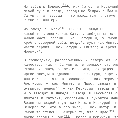
*17
Из звёзд в Водолее
, как Сатурн и Меркури
левой руке и плаще; звёзды на бёдрах в больш
Сатурн; те [звёзды], что находятся на струе 
степени, Юпитеру.
*18
Из звёзд в Рыбах
те, что находятся в гол
какой-то степени, как Сатурн; звёзды на теле
южной части вервия — как Сатурн и, в какой
хребте северной рыбы, воздействуют как Юпите
части вервия — как Сатурн и Юпитер; а яркая
Меркурий.
В созвездиях, расположенных к северу от Зо
качество, как и Сатурн и, в меньшей степен
скопление звёзд Волосы Вероники, находящееся
яркие звёзды в Драконе — как Сатурн, Марс и
Юпитер; те, что в Волопасе — как Меркури
Арктуром, — как Юпитер и Марс; звезда в
*21
Бугристочленном
— как Меркурий; звёзды в Л
и о звёздах в Лебеде. Звёзды в Кассиопее о
Юпитера и Сатурна, скопление в рукоятке меч
Возничем воздействуют как Марс и Меркурий; т
Венера; те, что в его змее, — как Сатурн и
*23
какой-то степени, Венеры; те, что в Орле
—
*24
яркие звезды в Коне
— Марса и Меркурия; те