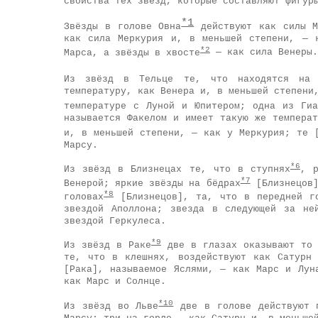
свойства тех звёзд, которые составляют фигур
*1
Звёзды в голове Овна
действуют как силы М
как сила Меркурия и, в меньшей степени, — 
*2
Марса, а звёзды в хвосте
— как сила Венеры.
Из звёзд в Тельце те, что находятся на 
температуру, как Венера и, в меньшей степени
температуре с Луной и Юпитером; одна из Ги
называется Факелом и имеет такую же темпера
и, в меньшей степени, — как у Меркурия; те 
Марсу.
*6
Из звёзд в Близнецах те, что в ступнях
, р
*7
Венерой; яркие звёзды на бёдрах
[Близнецов]
*8
головах
[Близнецов], та, что в передней го
звездой Аполлона; звезда в следующей за не
звездой Геркулеса.
*9
Из звёзд в Раке
две в глазах оказывают то 
те, что в клешнях, воздействуют как Сатурн
[Рака], называемое Яслями, — как Марс и Лун
как Марс и Солнце.
*10
Из звёзд во Льве
две в голове действуют п