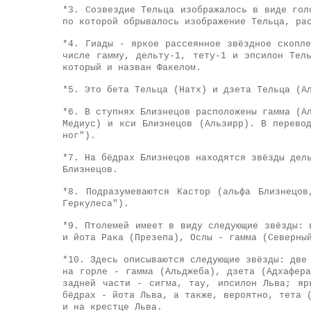
*
3. Созвездие Тельца изображалось в виде гол
по которой обрывалось изображение Тельца, ра
*4.
Гиады - яркое рассеянное звёздное скопл
числе гамму, дельту-1, тету-1 и эпсилон Тел
который и назван Факелом.
*5.
Это бета Тельца (Натх) и дзета Тельца (А
*6.
В ступнях Близнецов расположены гамма (А
Медиус) и кси Близнецов (Альзирр). В перево
ног").
*7.
На бёдрах Близнецов находятся звёзды дел
Близнецов.
*8.
Подразумеваются Кастор (альфа Близнецов,
Геркулеса").
*9.
Птолемей имеет в виду следующие звёзды: 
и йота Рака (Презепа), Ослы - гамма (Северны
*10.
Здесь описываются следующие звёзды: две 
на горле - гамма (Альджеба), дзета (Адхафер
задней части - сигма, тау, ипсилон Льва; яр
бёдрах - йота Льва, а также, вероятно, тета 
и на крестце Льва.