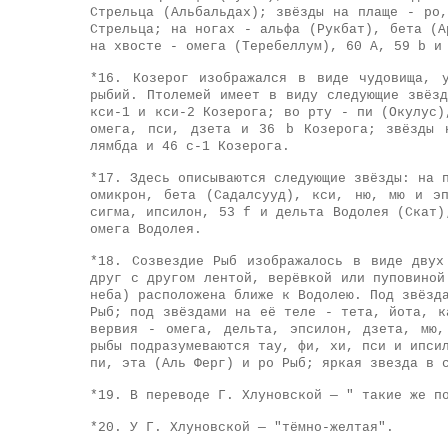
Стрельца (Альбальдах); звёзды на плаще - ро
Стрельца; на ногах - альфа (Рукбат), бета (А
на хвосте - омега (Теребеллум), 60 A, 59 b и
*16.
Козерог изображался в виде чудовища, у
рыбий. Птолемей имеет в виду следующие звёз
кси-1 и кси-2 Козерога; во рту - пи (Окулус)
омега, пси, дзета и 36 b Козерога; звёзды 
лямбда и 46 c-1 Козерога.
*17.
Здесь описываются следующие звёзды: на п
омикрон, бета (Садалсууд), кси, ню, мю и э
сигма, ипсилон, 53 f и дельта Водолея (Скат)
омега Водолея.
*18.
Созвездие Рыб изображалось в виде двух 
друг с другом лентой, верёвкой или пуповиной
неба) расположена ближе к Водолею. Под звёзд
Рыб; под звёздами на её теле - тета, йота, к
вервия - омега, дельта, эпсилон, дзета, мю
рыбы подразумеваются тау, фи, хи, пси и ипси
пи, эта (Аль Ферг) и ро Рыб; яркая звезда в 
*19.
В переводе Г. Хлуновской — " такие же по
*20.
У Г. Хлуновской — "тёмно-желтая".