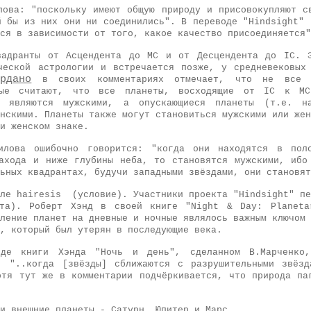
лова: "поскольку имеют общую природу и присовокупляют с
й бы из них они ни соединились". В переводе "Hindsight"
ся в зависимости от того, какое качество присоединяется"
вадранты от Асцендента до МС и от Десцендента до IC. Э
ческой астрологии и встречается позже, у средневековых
ардано
в своих комментариях отмечает, что не все с
рые считают, что все планеты, восходящие от IC к M
, являются мужскими, а опускающиеся планеты (т.е. н
нскими. Планеты также могут становиться мужскими или жен
и женском знаке.
лова ошибочно говорится: "когда они находятся в пол
ахода и ниже глубины неба, то становятся мужскими, ибо
ьных квадрантах, будучи западными звёздами, они становят
ле hairesis (условие). Участники проекта "Hindsight" пе
кта). Роберт Хэнд в своей книге "Night & Day: Planeta
ление планет на дневные и ночные являлось важным ключом 
, который был утерян в последующие века.
е книги Хэнда "Ночь и день", сделанном В.Марченко,
: "..когда [звёзды] сближаются с разрушительными звёз
отя тут же в комментарии подчёркивается, что природа па
и внешние планеты - Сатурн, Юпитер и Марс.