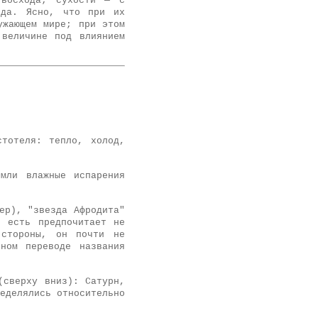
восхода; сухости — с
ода. Ясно, что при их
ужающем мире; при этом
 величине под влиянием
стотеля: тепло, холод,
мли влажные испарения
ер), "звезда Афродита"
 есть предпочитает не
 стороны, он почти не
ном переводе названия
(сверху вниз): Сатурн,
еделялись относительно