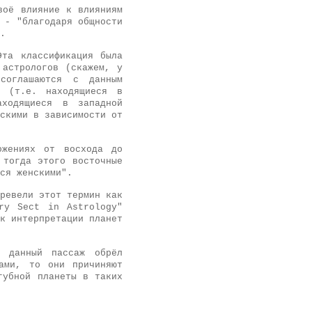
воё влияние к влияниям
 - "благодаря общности
.
та классификация была
 астрологов (скажем, у
оглашаются с данным
C (т.е. находящиеся в
аходящиеся в западной
скими в зависимости от
ожениях от восхода до
 тогда этого восточные
ся женскими".
ревели этот термин как
ry Sect in Astrology"
к интерпретации планет
 данный пассаж обрёл
дами, то они причиняют
губной планеты в таких