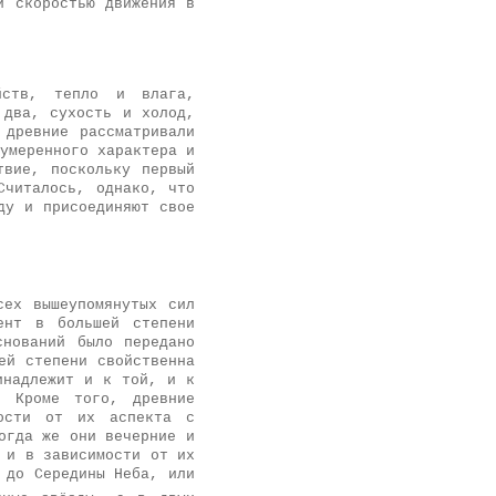
й скоростью движения в
йств, тепло и влага,
 два, сухость и холод,
 древние рассматривали
умеренного характера и
твие, поскольку первый
Считалось, однако, что
ду и присоединяют свое
сех вышеупомянутых сил
ент в большей степени
нований было передано
ей степени свойственна
инадлежит и к той, и к
. Кроме того, древние
мости от их аспекта с
огда же они вечерние и
 и в зависимости от их
 до Середины Неба, или