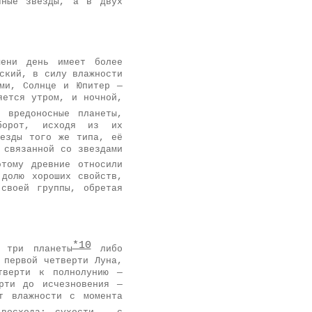
чные звёзды, а в двух
мени день имеет более
ский, в силу влажности
ами, Солнце и Юпитер —
яется утром, и ночной,
вредоносные планеты,
борот, исходя из их
везды того же типа, её
 связанной со звездами
этому древние относили
долю хороших свойств,
 своей группы, обретая
*10
 три планеты
либо
 первой четверти Луна,
тверти к полнолунию —
рти до исчезновения —
т влажности с момента