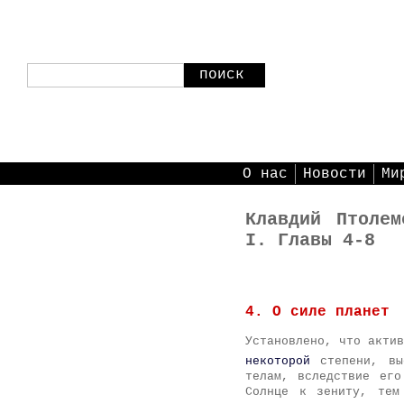
поиск
О нас
Новости
Ми
Клавдий Птолем
I. Главы 4-8
4. О силе планет
Установлено
, что актив
некоторой
степени, вы
телам, вследствие его
Солнце к зениту, тем