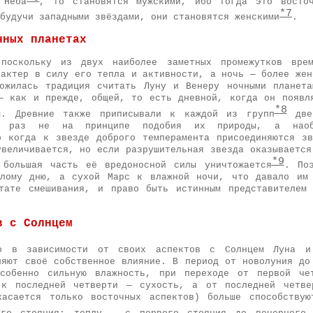
 Неба
, то становятся мужскими, ибо тогда это восто
*7
будучи западными звёздами, они становятся женскими
.
чных планетах
 поскольку из двух наиболее заметных промежутков вре
рактер в силу его тепла и активности, а ночь — более жен
ожилась традиция считать Луну и Венеру ночными планет
— как и прежде, общей, то есть дневной, когда он появл
*8
м. Древние также приписывали к каждой из групп
две 
т раз не на принципе подобия их природы, а нао
о когда к звезде доброго темперамента присоединяются з
увеличивается, но если разрушительная звезда оказывается
*9
 большая часть её вредоносной силы уничтожается
. По
плому дню, а сухой Марс к влажной ночи, что давало им 
тате смешивания, и право быть истинным представителем
в с Солнцем
то в зависимости от своих аспектов с Солнцем Луна и
ляют своё собственное влияние. В период от новолуния до
особенно сильную влажность, при переходе от первой че
 к последней четверти — сухость, а от последней четве
касается только восточных аспектов) больше способствую