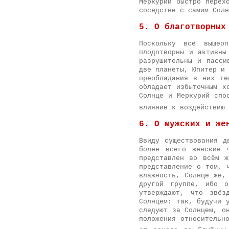
Меркурий быстро перех
соседстве с самим Солн
5. О благотворных
Поскольку всё вышео
плодотворны и активны
разрушительны и пасси
две планеты, Юпитер и 
преобладания в них те
обладает избыточным х
Солнце и Меркурий спо
влияние к воздействию 
6. О мужских и же
Ввиду существования д
более всего женские 
представлен во всём 
представление о том, 
влажность, Солнце же,
другой группе, ибо о
утверждают, что звёз
Солнцем: так, будучи 
следуют за Солнцем, о
положения относительн