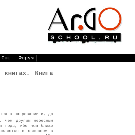
Софт
Форум
х книгах. Книга
тся в нагревании и, до
, чем другим небесным
ён года, ибо чем ближе
является в основном в