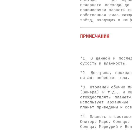
восхода
до первого
вечернего восхода до
взаимосвязи планеты
в
собственная сила кажд
звёзд, входящих в конф
ПРИМЕЧАНИЯ
*1.
В данной и после
сухость и влажность.
*2.
Доктрина, восхо
питают небесные тела.
*
3. Птолемей обычно п
(Венера) и т.д., и о
отождествлять планет
использует архаичные
планет приведены к сов
*4.
Планеты в системе
Юпитер, Марс, Солнце, 
Солнца: Меркурий и Вен