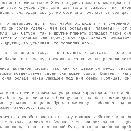
няется ее близостью к Земле и действием поднимающихся о
шинстве случаев Луна смягчает тела и вызывает их гние
вания, благодаря свету, который она получает от Солнца.
 по преимуществу в том, чтобы охлаждать и в умеренных
что он более удалён, чем все остальные [планеты] и от 
мли. Как Сатурн, так и другие планеты обладают также сил
пектов с Солнцем или Луной; ибо одни аспекты изменяют 
- другим, то усиливая, то ослабляя его.
ся в основном к тому, чтобы сушить и сжигать, в соотве
о близости к Солнцу, поскольку сфера Солнца располагаетс
енной активной силой, так как он движется между Сатур
торый воздействует своей сжигающей силой.
Юпитер и наг
 сила больше из-за лежащей под ним сферы [Солнца], он
же качествами и таким же умеренным характером, что и Юп
м; благодаря близости к Солнцу, она способна производить
она увлажняет подобно Луне, поскольку с обилием выдел
ажной атмосферы Земли.
моменты способен оказывать высушивающие действие и погл
 не отходит далеко от Солнца с его жаром; однако в др
ь непосредственно над сферой Луны, которая наиболее приб