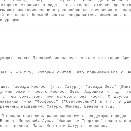
 стояния; теплу — с первого стояния до вечернего 
 второго стояния; холода — со второго стояния до зах
ызывают многочисленные и разнообразные изменения в окр
ой из планет большей частью сохраняется, изменяясь по
игурацию.
дующих главах Птолемей использует четыре категории Ари
Фалесу
дящая к
, который считал, что поднимающиеся с Зе
ишет: "звезда Кронос" (т.е. Сатурн), "звезда Зевс" (Юпит
щутимо реже - просто Кронос, Зевс, Афродита и т.д., то
у с тем божеством, имя которого она носит. С другой
 названия типа "Фосфорос" ("Светоносный") и т.п. В дан
ременным названиям: Сатурн, Юпитер, Венера и т.д.
 Птолемея считались расположенными в следующем порядке 
Венера, Меркурий, Луна. "Нижние" и "верхние" планеты опр
ера - нижние, Марс, Юпитер и Сатурн - верхние.