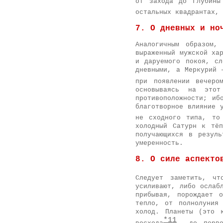
от захода до Глубины
остальных квадрантах, 
7. О дневных и но
Аналогичным образом,
выраженный мужской ха
и даруемого покоя, сл
дневными, а Меркурий 
при появлении вечеро
основываясь на это
противоположности; иб
благотворное влияние 
не сходного типа, то
холодный Сатурн к тё
получающихся в резуль
умеренность.
8. О силе аспекто
Следует заметить, ч
усиливают, либо ослаб
прибывая, порождает 
тепло, от полнолуния
холод. Планеты (это 
*11