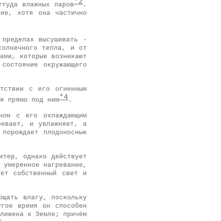
*2
ттуда влажных паров
.
ние, хотя она частично
 пределах высушивать -
солнечного тепла, и от
ами, которые возникают
состояние окружающего
тствии с его огненным
*4
я прямо под ним
.
ном с его охлаждающим
ревает, и увлажняет, а
 порождает плодоносные
итер, однако действует
 умеренное нагревание,
яет собственный свет и
ощать влагу, поскольку
угое время он способен
лижена к Земле; причём