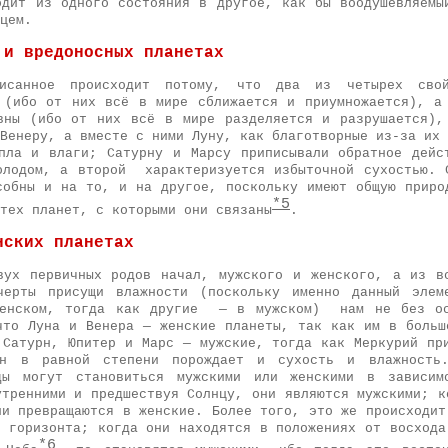
одит из одного состояния в другое, как бы воодушевляемы
цем.
 и вредоносных планетах
писанное происходит потому, что два из четырех сво
 (ибо от них всё в мире сближается и приумножается), а
вны (ибо от них всё в мире разделяется и разрушается),
Венеру, а вместе с ними Луну, как благотворные из-за их 
пла и влаги; Сатурну и Марсу приписывали обратное дейс
олодом, а второй характеризуется избыточной сухостью. 
собны и на то, и на другое, поскольку имеют общую приро
*5
тех планет, с которыми они связаны
.
нских планетах
вух первичных родов начал, мужского и женского, а из в
черты присущи влажности (поскольку именно данный элем
женском, тогда как другие — в мужском) нам не без ос
что Луна и Венера — женские планеты, так как им в больш
 Сатурн, Юпитер и Марс — мужские, тогда как Меркурий пр
н в равной степени порождает и сухость и влажность
ды могут становиться мужскими или женскими в зависи
утренними и предшествуя Солнцу, они являются мужскими; к
ни превращаются в женские. Более того, это же происходит
о горизонта; когда они находятся в положениях от восхода
*6