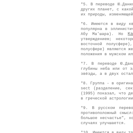
*5.
В переводе Ю.Дани
других планет, с како
их природы, изменяющей
*6.
Имеются в виду к
популярна в эллинисти
К
Абу Ма'шара). Но
утверждением; некото
восточной полусфере)
полусфере) являются же
положения в мужском ил
*7.
В переводе Ю.Дани
глубины неба или от з
звёзды, а в двух остал
*8.
Группа - в оригина
sect (разделение, се
(1995) показал, что де
в греческой астрологии
*9.
В русском перевод
противоположный смысл
большое несчастье", х
случаях улучшается.
*10.
Имеются в виду тр