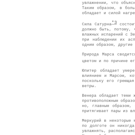
увлажнении, что объяс
Таким образом, в боль
обладает и силой нагре
*3
Сила Сатурна
состоит
должно быть, потому, 
влажных испарений с Зе
при наблюдении их ас
одним образом, другие 
Природа Марса сводит
цветом и по причине ег
Юпитер обладает умер
влиянием и Марсом, ко
поскольку его греющая
ветры.
Венера обладает теми 
противоположным образо
но, главным образом, 
притягивает пары из вл
Меркурий в некоторые 
по долготе он никогда
увлажнять, располагаяс