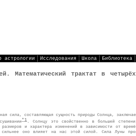
р астрологии
Исследования
Школа
Библиотека
ей. Математический трактат в четырё
ная сила, составляющая сущность природы Солнца, заключае
*1
сушивании
. Солнцу это свойственно в большей степени
 размеров и характера изменений в зависимости от врем
 сильнее оно влияет на нас этой силой. Сила Луны про