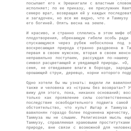
посылают его к Эрешкигали с властным слово
исполняет; по ее приказу, ее прислужник Нам
семеро врат, возвращая ей у каждых последова
и загадочен, но все же видно, что и Таммузу 
его богиней. Опять весна на земле.
И красиво, и странно сплелись в этом мифе о
плодотворения, обрекающую гибели особь ради
спускающуюся через рубеж небосклона под з
воскресающая природа странно раздвоена в Т
первая в своем мужском, вторая в своем женск
неправильно поступаем, рассуждая по-нашему
символ расцветающей и увядающей природы. «О,
семя, не отведавшее влаги в борозде, зароды
орошающей струи, деревцо, корни которого под
Одно хотели бы мы узнать: видели ли вавилон
также и человека из «страны без возврата»? У
вижу для этого, пока, никаких оснований; вос
только как проявление силы соответственн
последствие освободительного подвига самой
обстоятельство, что культ Иштар и Таммуза 
вавилонян гораздо более подчинена жречеству,
Таммуза мы не слышим. Религиозная мысль ещ
Таммузу, справляемая храмовыми проститутками
природе, вне связи с возможной для человек