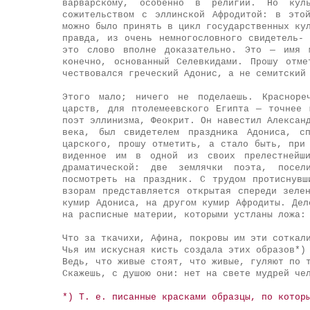
варварскому, особенно в религии. Но кул
сожительством с эллинской Афродитой: в это
можно было принять в цикл государственных ку
правда, из очень немногословного свидетель-
это слово вполне доказательно. Это — имя 
конечно, основанный Селевкидами. Прошу отм
чествовался греческий Адонис, а не семитский
Этого мало; ничего не поделаешь. Красноре
царств, для птолемеевского Египта — точнее 
поэт эллинизма, Феокрит. Он навестил Алексан
века, был свидетелем праздника Адониса, с
царского, прошу отметить, а стало быть, при
виденное им в одной из своих прелестнейш
драматической: две землячки поэта, посел
посмотреть на праздник. С трудом протиснув
взорам представляется открытая спереди зеле
кумир Адониса, на другом кумир Афродиты. Дел
на расписные материи, которыми устланы ложа:
Что за ткачихи, Афина, покровы им эти соткал
Чья им искусная кисть создала этих образов*)
Ведь, что живые стоят, что живые, гуляют по 
Скажешь, с душою они: нет на свете мудрей че
*) Т. е. писанные красками образцы, по котор