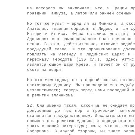
из которого мы заключаем, что в Греции пр
праздник Таммуза, а летом или ранней осенью.
Но тот же культ — вряд ли из Финикии, а ско
Анатолию, главным образом, в Лидию, и там с
Матери и Аттиса. Имена остались местные; н
Адонисом: его самооскопление было заменено
вепря. В этом, действительно, отличие лидий
предыдущей главе. И это проникновение долж
повлиять на легенду о лидийских царях и 
пересказу Геродота (136 сл.). Здесь Аттис
является сыном царя Креза, и гибнет он от р
охоты на вепря.
Но это мимоходом; не в первый раз мы встреч
настоящему Адонису. Мы проследили его судьбу
независимости; теперь перед нами последний и
в религии эллинизма.
22. Она именно такая, какой мы ее ожидаем пр
допущенный до тех пор в греческий пантео
становится государственным. Доказательств мы
времена оны религию Адониса и передавшем ее
знать в нашей литературе; жаль, что не сохра
Эвфориона! С другой стороны, мы знаем элли