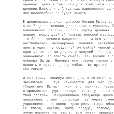
красоты: это была Астарта с ее любимцем Адо
правило: дело в том, что для этой четы Сир
древняя Вавилония. А так как вавилонская рел
нее целесообразнее будет начать.
В древневавилонском пантеоне богиня Иштар за
а не бледное женское дополнение к мужскому б
вавилонской религии и роль Ищтар двойная:
поныне, после двойной лингвистической метамо
— и богиня земного плодотворения и его услов
чествовалась безудержным половым разгуло
проституция; но созданный ею буйный урожай 
одно украшение за другим у вянущей природы,
обнаженную, во власть смерти. Так возник в с
любимца Иштар. Причина его гибели именно в
сказать и тут. А царица любви — Иштар: это о
его гибели.
И вот Таммуз покинул свет дня, стал жителем 
Эрешкигаль... тут начинается для нас оди
«Сошествие Иштар», как его принято назы
отправляется туда, находит стража у первых 
твоя сестра». Закручинилась владычица мрак
приказанию страж пропускает ее через сем
украшением, под конец, даже ризу стыда; обн
ее глаза, чресла, ноги, сердце, голову,
плодотворение на земле, вся живая природа