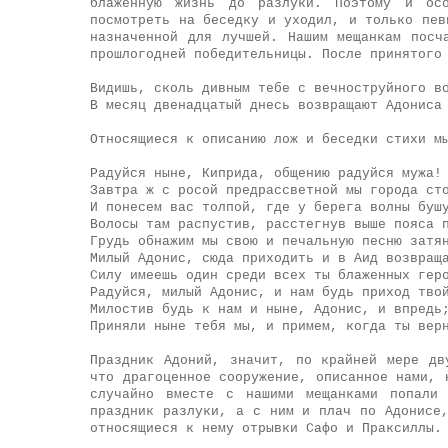
блаженную жизнь до разлуки. Поэтому и осо
посмотреть на беседку и уходил, и только пев
назначенной для лучшей. Нашим мещанкам посч
прошлогодней победительницы. После принятого
Видишь, сколь дивным тебе с вечноструйного в
В месяц двенадцатый днесь возвращают Адониса
Относящиеся к описанию лож и беседки стихи м
Радуйся ныне, Киприда, общению радуйся мужа!
Завтра ж с росой предрассветной мы города ст
И понесем вас толпой, где у берега волны буш
Волосы там распустив, расстегнув выше пояса 
Грудь обнажим мы свою и печальную песню затя
Милый Адонис, сюда приходить и в Аид возвращ
Силу имеешь один среди всех ты блаженных гер
Радуйся, милый Адонис, и нам будь приход тво
Милостив будь к нам и ныне, Адонис, и впредь
Приняли ныне тебя мы, и примем, когда ты вер
Праздник Адоний, значит, по крайней мере дв
что драгоценное сооружение, описанное нами, 
случайно вместе с нашими мещанками попали
праздник разлуки, а с ним и плач по Адонисе
относящиеся к нему отрывки Сафо и Праксиллы.