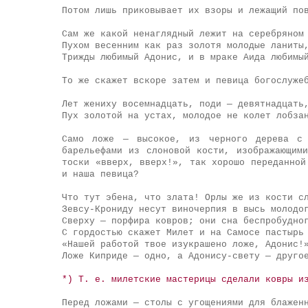
Потом лишь приковывает их взоры и лежащий по
Сам же какой ненаглядный лежит на серебряном
Пухом весенним как раз золотя молодые ланиты
Трижды любимый Адонис, и в мраке Аида любимы
То же скажет вскоре затем и певица богослуже
Лет жениху восемнадцать, поди — девятнадцать
Пух золотой на устах, молодое не колет лобза
Само ложе — высокое, из черного дерева с 
барельефами из слоновой кости, изображающим
тоски «вверх, вверх!», так хорошо переданной
и наша певица?
Что тут эбена, что злата! Орлы же из кости с
Зевсу-Крониду несут виночерпия в высь молодо
Сверху — порфира ковров; они сна беспробудно
С гордостью скажет Милет и на Самосе пастырь
«Нашей работой твое изукрашено ложе, Адонис!
Ложе Киприде — одно, а Адонису-свету — друго
*) Т. е. милетские мастерицы сделали ковры и
Перед ложами — столы с угощениями для блажен