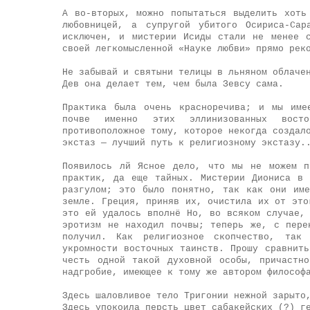
А во-вторых, можно попытаться выделить хоть
любовницей, а супругой убитого Осириса-Са
исключен, и мистерии Исиды стали не менее 
своей легкомысленной «Науке любви» прямо рек
Не забывай и святыни телицы в льняном облаче
Дев она делает тем, чем была Зевсу сама.
Практика была очень красноречива; и мы име
почве именно этих эллинизованных восто
противоположное тому, которое некогда создал
экстаз — лучший путь к религиозному экстазу.
Появилось лй Ясное дело, что мы не можем п
практик, да еще тайных. Мистерии Диониса в 
разгулом; это было понятно, так как они име
земле. Греция, приняв их, очистила их от это
это ей удалось вполнё Но, во всяком случае,
эротизм не находил почвы; теперь же, с пере
получил. Как религиозное скопчество, так 
укромности восточных таинств. Прошу сравнит
честь одной такой духовной особы, причастн
надгробие, имеющее к тому же автором философ
Здесь шаловливое тело Тригонии нежной зарыто
Здесь упокоила персть цвет сабакейских (?) г