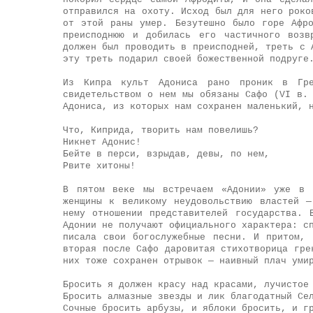
отправился на охоту. Исход был для него роко
от этой раны умер. Безутешно было горе Афр
преисподнюю и добилась его частичного возв
должен был проводить в преисподней, треть с 
эту треть подарил своей божественной подруге
Из Кипра культ Адониса рано проник в Гре
свидетельством о нем мы обязаны Сафо (VI в.
Адониса, из которых нам сохранен маленький, 
Что, Киприда, творить нам повелишь?
Никнет Адонис!
Бейте в перси, взрыдав, девы, по нем,
Рвите хитоны!
В пятом веке мы встречаем «Адонии» уже в 
женщины к великому неудовольствию властей 
нему отношении представителей государства. 
Адонии не получают официального характера: с
писала свои богослужебные песни. И притом, 
вторая после Сафо даровитая стихотворица гре
них тоже сохранен отрывок — наивный плач уми
Бросить я должен красу над красами, лучистое
Бросить алмазные звезды и лик благодатный Се
Сочные бросить арбузы, и яблоки бросить, и г