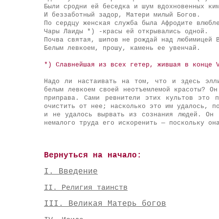
Были сродни ей беседка и шум вдохновенных ки
И беззаботный задор, Матери милый Богов.
По сердцу женская служба была Афродите влюбл
Чары Лаиды *) -красы ей открывались одной.
Почва святая, шипов не рождай над любимицей 
Белым левкоем, прошу, камень ее увенчай.
*) Славнейшая из всех гетер, жившая в конце 
Надо ли настаивать на том, что и здесь элл
белым левкоем своей неотъемлемой красоты? Он
приправа. Сами ревнители этих культов это 
очистить от нее; насколько это им удалось, п
и не удалось вырвать из сознания людей. Он 
немалого труда его искоренить — поскольку он
Вернуться на начало:
I. Введение
II. Религия таинств
III. Великая Матерь богов