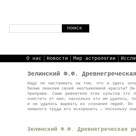
поиск
О нас
Новости
Мир астрологии
Иссле
Зелинский Ф.Ф. Древнегреческа
Надо ли настаивать на том, что и здесь элл
белым левкоем своей неотъемлемой красоты? Он
приправа. Сами ревнители этих культов это 
очистить от нее; насколько это им удалось, п
и не удалось вырвать из сознания людей. Он 
немалого труда его искоренить — поскольку он
Зелинский Ф.Ф. Древнегреческая р