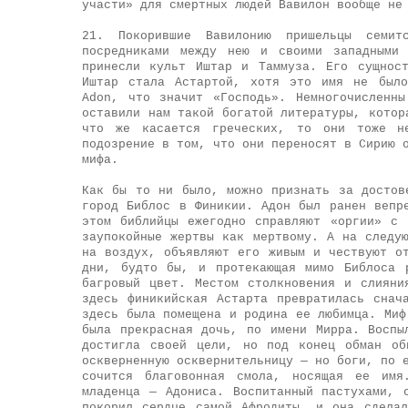
участи» для смертных людей Вавилон вообще не
21. Покорившие Вавилонию пришельцы семи
посредниками между нею и своими западными 
принесли культ Иштар и Таммуза. Его сущнос
Иштар стала Астартой, хотя это имя не было
Adon, что значит «Господь». Немногочисленн
оставили нам такой богатой литературы, котор
что же касается греческих, то они тоже не
подозрение в том, что они переносят в Сирию 
мифа.
Как бы то ни было, можно признать за достов
город Библос в Финикии. Адон был ранен вепр
этом библийцы ежегодно справляют «оргии» с
заупокойные жертвы как мертвому. А на следу
на воздух, объявляют его живым и чествуют о
дни, будто бы, и протекающая мимо Библоса 
багровый цвет. Местом столкновения и слияни
здесь финикийская Астарта превратилась снач
здесь была помещена и родина ее любимца. Миф
была прекрасная дочь, по имени Мирра. Воспы
достигла своей цели, но под конец обман об
оскверненную осквернительницу — но боги, по 
сочится благовонная смола, носящая ее имя
младенца — Адониса. Воспитанный пастухами, 
покорил сердце самой Афродиты, и она сдела