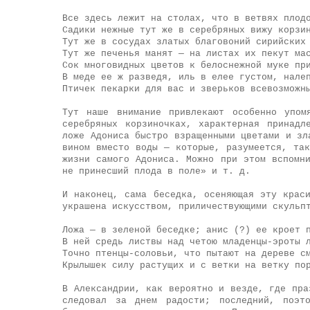
Все здесь лежит на столах, что в ветвях плод
Садики нежные тут же в серебряных вижу корзи
Тут же в сосудах златых благовоний сирийских
Тут же печенья манят — на листах их пекут ма
Сок многовидных цветов к белоснежной муке пр
В меде ее ж разведя, иль в елее густом, нале
Птичек пекарки для вас и зверьков всевозможн
Тут наше внимание привлекают особенно упом
серебряных корзиночках, характерная принадл
ложе Адониса быстро взращенными цветами и зл
вином вместо воды — которые, разумеется, та
жизни самого Адониса. Можно при этом вспомн
не принесший плода в поле» и т. д.
И наконец, сама беседка, осеняющая эту крас
украшена искусством, приличествующими скульп
Ложа — в зеленой беседке; анис (?) ее кроет 
В ней средь листвы над четою младенцы-эроты 
Точно птенцы-соловьи, что пытают на дереве с
Крылышек силу растущих и с ветки на ветку по
В Александрии, как вероятно и везде, где пра
следовал за днем радости; последний, поэт