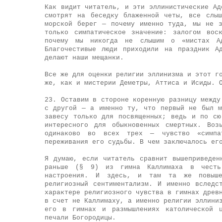
Как видит читатель, и эти эллинистические Ад
смотрят на беседку блаженной четы, все слы
морской берег — почему именно туда, мы не 
только симпатическое значение: залогом вос
почему мы никогда не слышим о «мистах Ад
Благочестивые люди приходили на праздник А
делают наши мещанки.
Все же для оценки религии эллинизма и этот г
же, как и мистерии Деметры, Аттиса и Исиды. 
23. Оставим в стороне коренную разницу между
с другой — а именно ту, что первый не был м
завесу только для посвященных; ведь и по сю
интересного для обыкновенных смертных. Воз
одинаково во всех трех — чувство «симпа
переживания его судьбы. В чем заключалось ег
Я думаю, если читатель сравнит вышеприведен
раньше (§ 9) из гимна Каллимаха в честь
настроения. И здесь, и там та же повыше
религиозный сентиментализм. И именно вследс
характере религиозного чувства в гимнах древ
в счет не Каллимаху, а именно религии эллини
его в гимнах и размышлениях католической ц
печали Богородицы.