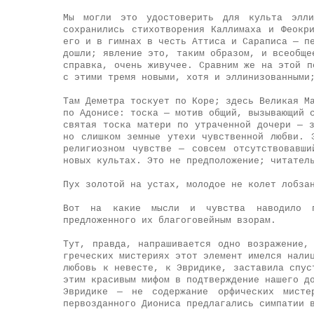
Мы могли это удостоверить для культа элли
сохранились стихотворения Каллимаха и Феокр
его и в гимнах в честь Аттиса и Сараписа — п
дошли; явление это, таким образом, и всеобще
справка, очень живучее. Сравним же на этой п
с этими тремя новыми, хотя и эллинизованными
Там Деметра тоскует по Коре; здесь Великая М
по Адонисе: тоска — мотив общий, вызывающий 
святая тоска матери по утраченной дочери — 
но слишком земные утехи чувственной любви. 
религиозном чувстве — совсем отсутствовавш
новых культах. Это не предположение; читател
Пух золотой на устах, молодое не колет лобза
Вот на какие мысли и чувства наводило по
предложенного их благоговейным взорам.
Тут, правда, напрашивается одно возражение,
греческих мистериях этот элемент имелся нали
любовь к невесте, к Эвридике, заставила спус
этим красивым мифом в подтверждение нашего д
Эвридике — не содержание орфических мист
первозданного Диониса предлагались симпатии 