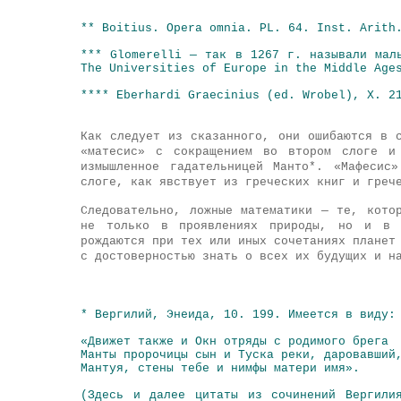
** Boitius. Opera omnia. PL. 64. Inst. Arith
*** Glomerelli — так в 1267 г. называли мал
The Universities of Europe in the Middle Age
**** Eberhardi Graecinius (ed. Wrobel), X. 2
Как следует из сказанного, они ошибаются в 
«матесис» с сокращением во втором слоге 
измышленное гадательницей Манто*. «Мафесис
слоге, как явствует из греческих книг и греч
Следовательно, ложные математики — те, кото
не только в проявлениях природы, но и в 
рождаются при тех или иных сочетаниях планет
с достоверностью знать о всех их будущих и н
* Вергилий, Энеида, 10. 199. Имеется в виду:
«Движет также и Окн отряды с родимого брега
Манты пророчицы сын и Туска реки, даровавший
Мантуя, стены тебе и нимфы матери имя».
(Здесь и далее цитаты из сочинений Вергили