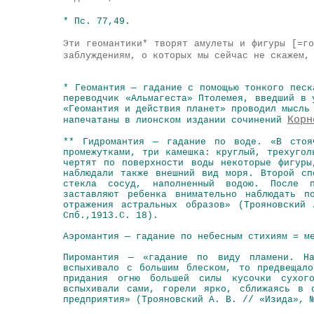
* Пс. 77,49.
Эти геомантики* творят амулеты и фигуры [=г
заблуждениям, о которых мы сейчас не скажем,
* Геомантия — гадание с помощью тонкого песк
переводчик «Альмагеста» Птолемея, введший в 
«Геомантия и действия планет» проводил мысль
Корн
напечатаны в лионском издании сочинений
** Гидромантия — гадание по воде. «В стоя
промежутками, три камешка: круглый, трехугол
чертят по поверхности воды некоторые фигуры
наблюдали также внешний вид моря. Второй сп
стекла сосуд, наполненный водою. После п
заставляют ребенка внимательно наблюдать п
отражения астральных образов» (Трояновский
Спб.,1913.С. 18).
Аэромантия — гадание по небесным стихиям = м
Пиромантия — «гадание по виду пламени. Н
вспыхивало с большим блеском, то предвещал
придания огню большей силы кусочки сухог
вспыхивали сами, горели ярко, сближаясь в 
предприятия» (Трояновский А. В. // «Изида», 