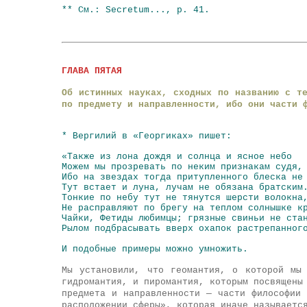
** См.: Secretum..., р. 41.
ГЛАВА ПЯТАЯ
Об истинных науках, сходных по названию с т
по предмету и направленности, ибо они части 
* Вергилий в «Георгиках» пишет:
«Также из лона дождя и солнца и ясное небо
Можем мы прозревать по неким признакам судя,
Ибо на звездах тогда притупленного блеска не
Тут встает и луна, лучам не обязана братским
Тонкие по небу тут не тянутся шерсти волокна
Не расправляют по брегу на теплом солнышке к
Чайки, Фетиды любимцы; грязные свиньи не ста
Рылом подбрасывать вверх охапок растрепанног
И подобные примеры можно умножить.
Мы установили, что
геомантия
,
о которой мы 
гидромантия
, и
пиромантия
, которым посвящены
предмета и направленности — части философии
расположении сферы», которая иначе называетс