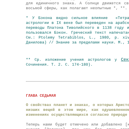
для единичного знака. А Солнце движется св
восьмой сферы, как полагают неопытные *, **.
* У Бэкона видно сильное влияние «Тет
астрологии в IX веке был переведен на арабс
переводы Платона Тиволийского в 1138 году 
пользовался Бэкон. Греческий текст напечат
См.: Ptolemy Tetrabiblos, L., 1980, р. xi
Данилова) // Знание за пределами науки. М., 
Се
** Ср. изложение учения астрологов у
Сочинения. Т. 2. С. 174-180).
ГЛАВА СЕДЬМАЯ
О свойствах планет и знаках, о которых Арист
низших вещей в этом мире, как одушевленно
изменениях осуществляющихся согласно природе
Теперь нами будет отмечено или добавлено 