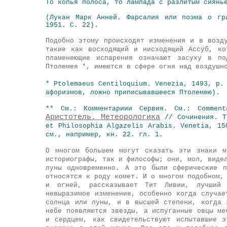
То копья полоса, то лампада с разлитым сиянь
(Лукан Марк Анней. Фарсалия или поэма о гр
1951. С. 22).
Подобно этому происходят изменения и в возд
такие как восходящий и нисходящий Ассуб, ко
пламенеющие испарения означают засуху в по
Птолемея *, имеются в сфере огня над воздушн
* Ptolemaeus Centiloquium. Venezia, 1493, р.
афоризмов, ложно приписывавшееся Птолемею).
** См.: Комментариии Сервия. См.: Commen
Аристотель. Метеорологика
// Сочинения. Т
et Philosophia Algazelis Arabis. Venetia, 1
см., например, кн. 22. гл. 1.
О многом большем могут сказать эти знаки м
историографы, так и философы; они, мол, виде
луны одновременно. А это были сферические 
относятся к роду комет. И о многом подобном,
и огней, рассказывает Тит Ливии, лучший
невыразимое изменение, особенно когда случае
солнца или луны, и в высшей степени, когда 
небе появляются звезды, а испуганные овцы ме
и сердцем, как свидетельствуют испытавшие 