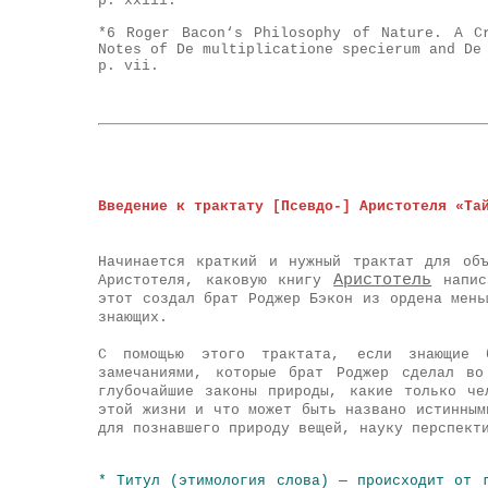
p. xxiii.
*6 Roger Bacon‘s Philosophy of Nature. A C
Notes of De multiplicatione specierum and De
p. vii.
Введение к трактату [Псевдо-] Аристотеля «Та
Начинается краткий и нужный трактат для об
Аристотель
Аристотеля
, каковую книгу
написа
этот создал брат Роджер Бэкон из ордена мень
знающих.
С помощью этого трактата, если знающие 
замечаниями, которые брат Роджер сделал во
глубочайшие законы природы, какие только че
этой жизни и что может быть названо истинным
для познавшего природу вещей, науку перспект
* Титул (этимология слова) — происходит от 