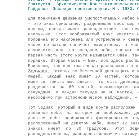
Златоуста, Архиепископа Константинопольск
Гайденко. Эволюция понятия науки. М., 1980. 
Для понимания движения умопостигаемых небес 
— это экваториальные, разделяющие весь мир 
кругом, всегда имеют равноденствие, поэтом
наилучшие. Этот воображаемый круг имеется 
половина его наклонена или устремлена к севе
«зое» по-латыни означает «животное», а «зо
называется круг на звездном небе, звезды к
первая часть этого круга называется Овен, та
порядке. Вторая часть — Бык, ибо здесь распо
Близнецы, так как там звезды расположены в ф
Зодиака
, которых во Вселенной двенадцать и 
людей. Каждый знак имеет 30 частей, котор
имеется триста шестьдесят, то есть двенадц
разделяется на 60 частей, называющихся м
секундами, и каждая секунда на 60 частей, 
необходимо при астрономическом наблюдении, —
Тот Зодиак, который в виде круга расположен 
звездное небо, на котором он воображаем, д
девятом небе воображаемо фиксироваться 
расположенный на девятом небе, имеет 12 зна
знаков имеет по 30 градусов. Этот Зоди
равноденственным, равноденственным же потому