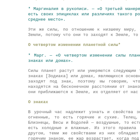
* Маргиналия в рукописи. — «О третьей манер
есть своих эпициклах или различиях такого р
среднее место».
Эти же силы, по отношению к низшему миру, 
Земли, потому что они то заходят к Земле, то
О четвертом изменении планетной силы*
* Марг. — «О четвертом изменении силы план
знаках или домах».
Силы планет растут или умеряются следующим 
знаках [Зодиака] или домах, являющихся основ
заходят под знак, поэтому мы говорим, чт
находятся на бесконечном расстоянии от знак
они приближаются к Земле, их отделяет от нас
О знаках
В урочный час надлежит узнать и свойства з
огненные, то есть горячие и сухие. Телец,
Близнецы, Весы и Водолей — воздушные, то ест
есть холодные и влажные. Из этого правила 
другом, теми же свойствами из них обладают
горячим знаком, ее жар возрастает, когда под