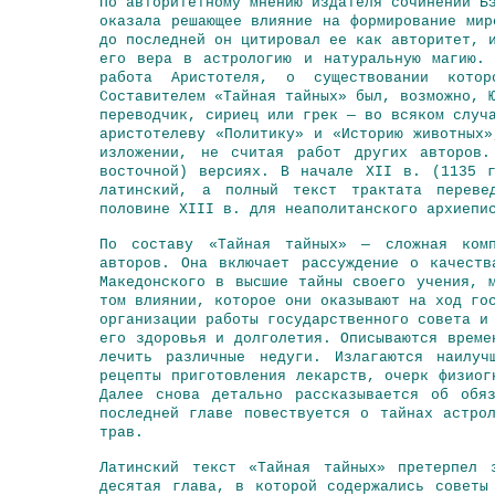
По авторитетному мнению издателя сочинений Б
оказала решающее влияние на формирование мир
до последней он цитировал ее как авторитет, 
его вера в астрологию и натуральную магию.
работа Аристотеля, о существовании кото
Составителем «Тайная тайных» был, возможно, 
переводчик, сириец или грек — во всяком случ
аристотелеву «Политику» и «Историю животных
изложении, не считая работ других авторов.
восточной) версиях. В начале XII в. (1135 
латинский, а полный текст трактата переве
половине XIII в. для неаполитанского архиепи
По составу «Тайная тайных» — сложная комп
авторов. Она включает рассуждение о качеств
Македонского в высшие тайны своего учения, 
том влиянии, которое они оказывают на ход го
организации работы государственного совета и
его здоровья и долголетия. Описываются време
лечить различные недуги. Излагаются наилу
рецепты приготовления лекарств, очерк физиог
Далее снова детально рассказывается об обя
последней главе повествуется о тайнах астро
трав.
Латинский текст «Тайная тайных» претерпел 
десятая глава, в которой содержались советы