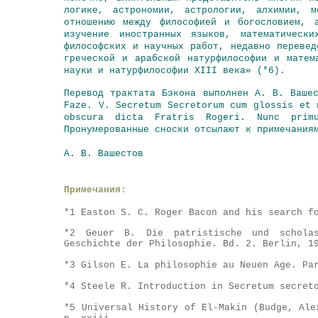
логике, астрономии, астрологии, алхимии, м
отношению между философией и богословием, 
изучение иностранных языков, математическ
философских и научных работ, недавно перевед
греческой и арабской натурфилософии и матем
науки и натурфилософии XIII века» (*6).
Перевод трактата Бэкона выполнен А. В. Ваше
Faze. V. Secretum Secretorum cum glossis et 
obscura dicta Fratris Rogeri. Nunc prim
Пронумерованные сноски отсылают к примечания
А. В. Вашестов
Примечания:
*1 Easton S. С. Roger Bacon and his search f
*2 Geuer В. Die patristische und scholas
Geschichte der Philosophie. Bd. 2. Berlin, 1
*3 Gilson E. La philosophie au Neuen Age. Pa
*4 Steele R. Introduction in Secretum secret
*5 Universal History of El-Makin (Budge, Ale