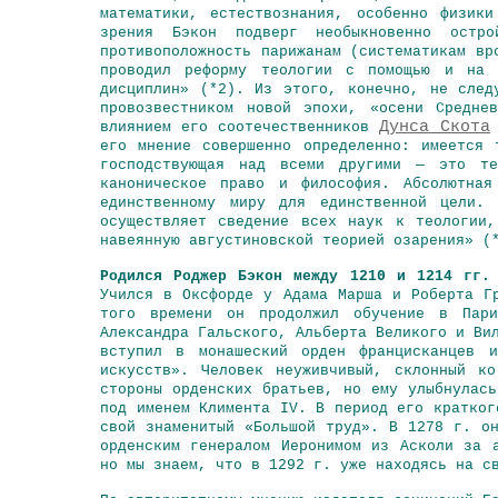
математики, естествознания, особенно физик
зрения Бэкон подверг необыкновенно остр
противоположность парижанам (систематикам в
проводил реформу теологии с помощью и на о
дисциплин» (*2). Из этого, конечно, не след
провозвестником новой эпохи, «осени Средне
Дунса Скота
влиянием его соотечественников
его мнение совершенно определенно: имеется 
господствующая над всеми другими — это те
каноническое право и философия. Абсолютная
единственному миру для единственной цели.
осуществляет сведение всех наук к теологии
навеянную августиновской теорией озарения» (
Родился Роджер Бэкон между 1210 и 1214 гг.
Учился в Оксфорде у Адама Марша и Роберта Г
того времени он продолжил обучение в Пар
Александра Гальского, Альберта Великого и Ви
вступил в монашеский орден францисканцев 
искусств». Человек неуживчивый, склонный к
стороны орденских братьев, но ему улыбнулас
под именем Климента IV. В период его кратког
свой знаменитый «Большой труд». В 1278 г. о
орденским генералом Иеронимом из Асколи за 
но мы знаем, что в 1292 г. уже находясь на с