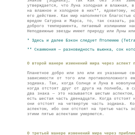
знаков [Зодиака], так как без этих заме
утверждается, что Луна холодная и влажная, в
на влажное и холодное в них**, ядовитому, н
его действие. Как мир наполняется благостью 
вредом Сатурна и Марса, то, так сказать, ра
доброго темперамента, питаемый излишними на
Неподвижные звезды имеют природу или Луны ил
* Здесь и далее Бэкон следует Птолемею (Tetr
** Скаммония — разновидность вьюнка, сок кот
О второй манере изменений мира через аспект 
Планетное добро или зло или их указанные св
зависимости от того или противоположного е
зодиака. Так, когда Солнце и Луна в новолун
когда отстоят друг от друга на полнеба, в с
два знака — это называется шестым аспектом
есть шестая часть двенадцати. Когда отстоят 
они отстоят на четвертую часть зодиака. Ко
аспектом, ибо они отстоят на третью часть з
этими пятью аспектами умеряются.
О третьей манере изменений мира через прибли