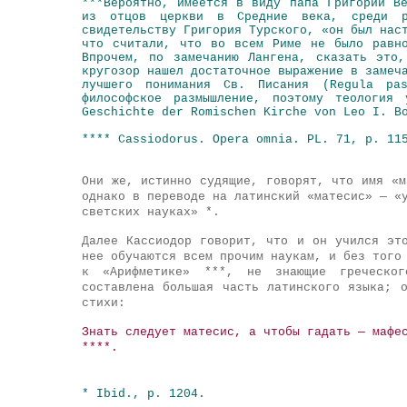
***Вероятно, имеется в виду папа Григорий В
из отцов церкви в Средние века, среди р
свидетельству Григория Турского, «он был нас
что считали, что во всем Риме не было равн
Впрочем, по замечанию Лангена, сказать это
кругозор нашел достаточное выражение в замеч
лучшего понимания Св. Писания (Regula pa
философское размышление, поэтому теология
Geschichte der Romischen Kirche von Leo I. B
**** Cassiodorus. Opera omnia. PL. 71, p. 11
Они же, истинно судящие, говорят, что имя «м
однако в переводе на латинский «матесис» — «
светских науках» *.
Далее Кассиодор говорит, что и он учился эт
нее обучаются всем прочим наукам, и без того
к «Арифметике» ***, не знающие греческог
составлена большая часть латинского языка; 
стихи:
Знать следует матесис, а чтобы гадать — мафе
****.
* Ibid., p. 1204.