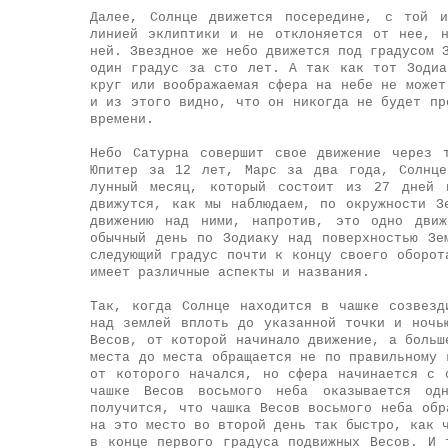
Далее, Солнце движется посередине, с той и
линией эклиптики и не отклоняется от нее, 
ней. Звездное же небо движется под градусом 
один градус за сто лет. А так как тот Зодиа
круг или воображаемая сфера на небе не может
и из этого видно, что он никогда не будет пр
времени.
Небо Сатурна совершит свое движение через 
Юпитер за 12 лет, Марс за два года, Солнце
лунный месяц, который состоит из 27 дней 
движутся, как мы наблюдаем, по окружности З
движению над ними, напротив, это одно движ
обычный день по Зодиаку над поверхностью Зе
следующий градус почти к концу своего оборот
имеет различные аспекты и названия.
Так, когда Солнце находится в чашке созвезд
над землей вплоть до указанной точки и ночь
Весов, от которой начинало движение, а больш
места до места обращается не по правильному 
от которого начался, но сфера начинается с 
чашке Весов восьмого неба оказывается од
получится, что чашка Весов восьмого неба обр
на это место во второй день так быстро, как 
в конце первого градуса подвижных Весов. И 