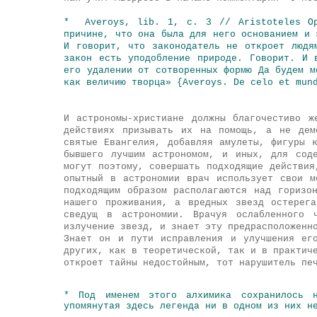
* Averoys, lib. 1, с. 3 // Aristoteles Op
причине, что она была для него основанием и 
И говорит, что законодатель не откроет людя
закон есть уподобление природе. Говорит. И 
его удалении от сотворенных формю Да будем м
как величию творца» {Averoys. De celo et mun
И астрономы-христиане должны благочестиво 
действиях призывать их на помощь, а не дем
святые Евангелия, добавляя амулеты, фигуры 
бывшего лучшим астрономом, и иных, для сод
могут поэтому, совершать подходящие действия
опытный в астрономии врач использует свои м
подходящим образом располагаются над горизо
нашего проживания, а вредных звезд остерег
сведущ в астрономии. Врачуя ослабленного 
излучение звезд, и знает эту предрасположенн
Знает он и пути исправления и улучшения ег
других, как в теоретической, так и в практич
откроет тайны недостойным, тот нарушитель пе
* Под именем этого алхимика сохранилось н
упомянутая здесь легенда ни в одном из них н