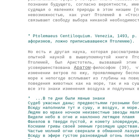
познании будущего, согласно вероятности, им
судящая о явлениях природы в этом низшем [п
невозможностью, как учит Птолемей в «Ст
связывают свободу выбора никакой необходимос
* Ptolemaeus Centiloquium. Venezia, 1493, р.
афоризмов, ложно приписывавшееся
Птолемею
).
Но есть и другая наука, которая рассматрива
опытной наукой в вышеупомянутой книге
Пт
Птолемей
, был
Аристотель
, вызвавший этим
Аратом
усовершенствована
-философом (39), ч
изменении ветров по ежу, проявляющему беспо
море к непогоде всплывают из глубины на пове
поведения животных как на море, так и на су
все это знаки изменения воздуха и подлунных 
*
...В те дни были явные знаки
Судеб ужасных даны; предвестьями грозными бо
Всюду наполнили тут и сушу, и воздух, и море
Людям во мраке ночном неизвестные звезды явл
Видели небо в огне и наклонно летящее пламя
Факелов в тверди пустой, и комету зловредную
Космами гривы своей земным грозящую царствам
Частые молний огни сверкали в обманной лазур
Всюду в эфире густом разновидный огонь появл