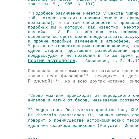
трактаты. М., 1985. С. 191).
* Подобное различение имеется у
Секста Эмпир
той, которая состоит в прямом смысле из ариф
возразили), и не той способности к предска
подобных им и которую, как известно, некот
наукой». — А. В. ), ибо она есть наблюден
основании которого можно предсказывать засух
и прочие подобные изменения в атмосфере, н
Украшая ее торжественными наименованиями, ха
одной стороны, доставляя разнообразный в
предрассудки и не позволяя в то же время д
Против астрологов
. — Сочинения, т. 2. М.,1
Греческое слово
«мантия»
по-латински означ
только всех философов**, пекущихся о дос
Птолемей
)***, но и всех других истинно фило
*Слово «магия» происходит от персидского с
ангелов и магию от бесов, называемые соответ
** Augustinus. De diversis questionibus, XLV
De diversis questiones XL, однако можно со
говорит о преимуществе астрономических теор
«долгими сказками манихеев» (Августин. Испов