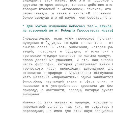
знающие в этой науке. Все это и подобное с
другими «второе звезд», то есть действие это
говорит Птолемей в «Стослове», замечая, что
через звезды, а также в книге «О положении 
более сведущи в этой науке, чем собственно в
* Для Бэкона излучение небесных тел — важное
из усвоенной им от Роберта Гроссетеста «мета
Следовательно, если «ге» греческое по-лати
суждение о будущем, то одна «геомантия» — э
смысле слова, — часть философии, которая ра
вещей, говорящие о будущем, и если они п
греческое «гидор» означает по-латыни «воду»,
слово достойные уважения, и это, как сказа
часть философии, которая усматривает знаки
греческого «аер» происходит двузначное с
относится к природе и усматривает вышеуказ
чего название «пиромантия»; одной занимаютс
философии, изучающей знаки в сфере огня, т
название это употреблялось древними до фи
природу, в частности, звезды, которые лучат
эмпиреем.
Именно об этих науках о природе, которые м
пиромантией условно, так как, по существу,
переводчик, не имея для этих наук специальн