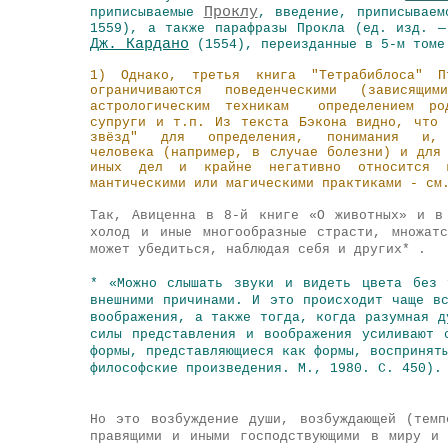
Проклу
приписываемые
, введение, приписываем
1559), а также парафразы Прокла (ед. изд. —
Дж. Кардано
(1554), переизданные в 5-м томе
1) Однако, третья книга "Тетрабиблоса" П
ограничиваются поведенческими (зависящ
астрологическим техникам определением р
супруги и т.п. Из текста Бэкона видно, что 
звёзд" для определения, понимания и, в
человека (например, в случае болезни) и для
иных дел и крайне негативно относится к
мантическими или магическими практиками - см
Так,
Авиценна
в 8-й книге «О животных» и в 
холод и иные многообразные страсти, множат
может убедиться, наблюдая себя и других* .
* «Можно слышать звуки и видеть цвета без 
внешними причинами. И это происходит чаще в
воображения, а также тогда, когда разумная д
силы представления и воображения усиливают 
формы, представляющиеся как формы, воспринят
философские произведения. М., 1980. С. 450).
Но это возбуждение души, возбуждающей (
темп
правящими и иными господствующими в миру и