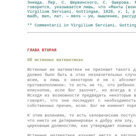
Энеида. Пер. С. Шервинского, С. Ошерова. 
говорится, указывается лишь, что «Манты (вои
Virgilium Serviani. Gottingae, 1826, v. 1, p
madh, men, лат. — mens — ум, мышление, рассу
** Commentarii in Virgilium Serviani. Gottin
ГЛАВА ВТОРАЯ
Об истинных математиках
Истинные же математики не признают такого 
должно было быть в этих незначительных случ
всем, а лишь о некотором и не с абсолютн
противоположное: то есть не то, что ребенок
епископом, если Бог захочет, но всегда в с
Исходя из возможности предвидеть некоторые 
говорят, что они последуют с необходимост
собственных причин, если. Бог не изменит пор
К этим волениям, то есть человеческим поступ
что никто не детерминирован к добру или злу,
церковным должностям, как утверждают ложные 
Истинные математики изучают место и распол