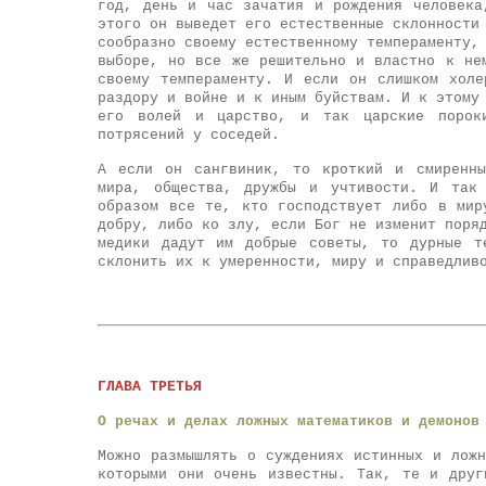
год, день и час зачатия и рождения человек
этого он выведет его естественные склонности
сообразно своему естественному
темпераменту
,
выборе, но все же решительно и властно к не
своему
темпераменту
. И если он слишком холе
раздору и войне и к иным буйствам. И к этому
его волей и царство, и так царские порок
потрясений у соседей.
А если он
сангвиник
, то кроткий и смиренны
мира, общества, дружбы и учтивости. И так 
образом все те, кто господствует либо в мир
добру, либо ко злу, если Бог не изменит поря
медики дадут им добрые советы, то дурные т
склонить их к умеренности, миру и справедлив
ГЛАВА ТРЕТЬЯ
О речах и делах ложных математиков и демонов
Можно размышлять о суждениях истинных и лож
которыми они очень известны. Так, те и друг