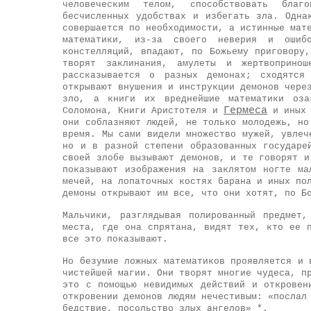
человеческим телом, способствовать благ
бесчисленных удобствах и избегать зла. Одна
совершается по необходимости, а истинные мат
математики, из-за своего неверия и ошиб
констелляций, впадают, по Божьему приговору
творят заклинания, амулеты и жертвоприно
рассказывается о разных демонах; сходятся
открывают внушения и инструкции демонов чере
зло, а книги их вреднейшие математики оза
Гермеса
Соломона, Книги Аристотеля и
и иных 
они соблазняют людей, не только молодежь, но
время. Мы сами видели множество мужей, увлеч
но и в разной степени образованных государе
своей злобе вызывают демонов, и те говорят и
показывают изображения на заклятом ногте ма
мечей, на лопаточных костях барана и иных по
демоны открывают им все, что они хотят, по Б
Мальчики, разглядывая полированный предмет
места, где она спрятана, видят тех, кто ее 
все это показывают.
Но безумие ложных математиков проявляется и 
чистейшей
магии
. Они творят многие чудеса, п
это с помощью невидимых действий и откровен
откровении демонов людям нечестивым: «послал
бедствие, посольство злых ангелов» *.