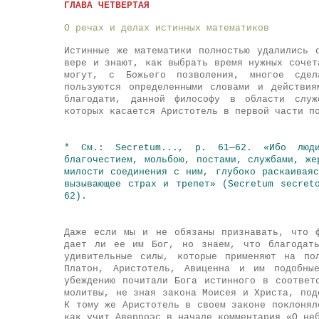
ГЛАВА ЧЕТВЕРТАЯ
О речах и делах истинных математиков
Истинные же математики полностью удалились 
вере и знают,
как выбрать время нужных сочет
могут, с Божьего позволения, многое сдел
пользуются определенными словами и действи
благодати, данной философу в области служ
которых касается
Аристотель
в первой части по
* См.: Secretum..., p. 61—62. «Ибо люди
благочестием, мольбою, постами, службами, же
милости соединения с ним, глубоко раскаивая
вызывающее страх и трепет» (Secretum secret
62).
Даже если мы и не обязаны признавать, что 
дает ли ее им Бог, но знаем, что благодать
удивительные силы, которые применяют на по
Платон
,
Аристотель
,
Авиценна
и им подобные
убеждению почитали Бога истинного в соответ
молитвы, не зная закона Моисея и Христа, под
К тому же
Аристотель
в своем законе поклонял
как учит Аверроэс в начале комментария «О н