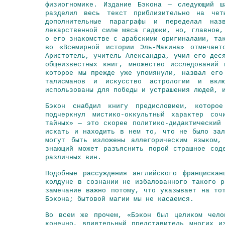
физиогномике. Издание Бэкона — следующий ш
разделил весь текст приблизительно на чет
дополнительные параграфы и переделал на
лекарственной силе мяса гадюки, но, главное,
о его знакомстве с арабскими оригиналами, та
во «Всемирной истории Эль-Макина» отмечает
Аристотель
, учитель Александра, учил его дес
общеизвестных книг, множество исследований
которое мы прежде уже упомянули, назвал его
талисманов и искусство астрологии и вкл
использованы для победы и устрашения людей, 
Бэкон снабдил книгу предисловием, которо
подчеркнул мистико-оккультный характер соч
тайных» — это скорее политико-дидактический
искать и находить в нем то, что не было зал
могут быть изложены аллегорическим языком,
знающий может разъяснить порой страшное сод
различных вин.
Подобные рассуждения английского франциска
колдуне в сознании не избалованного такого р
замечание важно потому, что указывает на то
Бэкона; бытовой магии мы не касаемся.
Во всем же прочем, «Бэкон был целиком чело
конечно, влиятельный представитель многих и