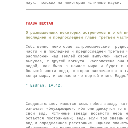
наук, похожих на некоторые истинные науки.
ГЛАВА ШЕСТАЯ
О размышлениях некоторых астрономов в этой к
последней и предпоследней главе третьей част
Собственно некоторые астрономические трудн
части и в последней и предпоследней третьей 
расположен над землей своей выпуклой часть
выпукла, с другой вогнута. Расположена она 
водой, как было в начале мира и будет в к
большей части воды, которая заключается в г
конца мира, и согласно четвертой книге Ездры
* Esdram. IV.42.
Следовательно, имеются семь небес звезд, кот
означает «блуждающие», ибо они движутся то к
свой вид. Истинные звезды восьмого неба н
остаются постоянными; ведь если три звезды 
вид и определенное расстояние. Однако планет