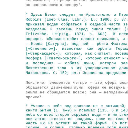
сближаются, то разделяются. Движение же непо
по направлению к северу*.
* Здесь Бэкон следует не Аристотелю, а Пто
Robbins (Loeb Clas. Libr.), L., 1980, p. 37
приказал водам собраться в седьмой части з
возделаны и засеяны перед лицом твоим» (
Fritzsche. Leipzig, 1871, p. 603). В псев
порядок. «Порядок орбит планет неизменен, и 
— Крона [Сатурна], под ней — рбита Фаэтона
[«Огненного»], известная как орбита Гера
[«Сверкающего»], которая, как считают, посвя
Фосфора [«Светоносного»], которую относят к 
и последняя — орбита Луны, которою заве
божественные тела в их упорядоченном дв
Маханькова. С. 152; см.: Знание за пределами
Поистине, элементов четыре — это сфера зем
обращается движением луны, сфера же воздуха 
земли не обращается вовсе; она — неподвижны
прочее*.
* Учение о небе вод связано не с античной,
книги Бытия (I. 6—9) и псалмах (135. 6 и 148
неба со всех сторон окружают воды — и не сте
они легко стекают во впадины, если же тело 
часть их не устоит на такой форме. Но вот
солнце, и солнце, столько времени ходя вни