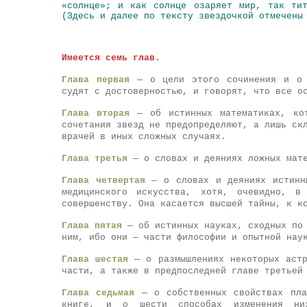
«солнце»; и как солнце озаряет мир, так ти
(Здесь и далее по тексту звездочкой отмечены
Имеется семь глав.
Глава первая
— о цели этого сочинения и о л
судят с достоверностью, и говорят, что все о
Глава вторая
— об истинных математиках, кот
сочетания звезд не предопределяют, а лишь ск
врачей в иных сложных случаях.
Глава третья
— о словах и деяниях ложных мате
Глава четвертая
— о словах и деяниях истинны
медицинского искусства, хотя, очевидно, в
совершенству. Она касается высшей тайны, к к
Глава пятая
— об истинных науках, сходных по 
ним, ибо они — части философии и опытной нау
Глава шестая
— о размышлениях некоторых астр
части, а также в предпоследней главе третьей
Глава седьмая
— о собственных свойствах пла
книге, и о шести способах изменения ни