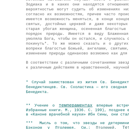
Зодиака и в каких они находятся отношени
вероятностью могут судить об изменениях н
согласно их возможностям, причем часто прои
имеется возможность меняться, в конце концо
святых, достойных церквей и даже некоторых
старая убогая женщина, осененная благостью
порядок природы. Имеется в виду Блаженная
умоляла Бога, чтобы он остался, и случилось 
покинуть*. То же можно сказать и о других
вопреки благостью Божьей, ангелами, святыми
изменение природы одинаково возможно как для
В соответствии с различными сочетаниями звез
к различным действиям в нравственной, научно
* Случай заимствован из жития Св. Бенедикт
бенедиктинцев. Св. Схоластика — его сводная
Бенедикта.
темпераментах
** Учение о
впервые встр
Избранные книги. М., 1936. С. 199), позднее 
в «Каноне врачебной науки» Ибн Сины, они ста
*** Мысль о том, что звезды не детерминир
Те
Бэконом у Птолемея. См.:
Птолемей.