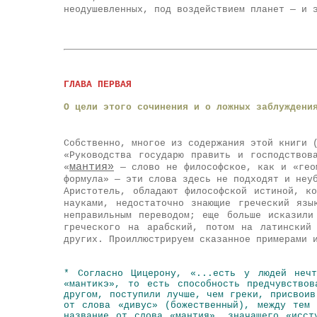
неодушевленных, под воздействием планет — и 
ГЛАВА ПЕРВАЯ
О цели этого сочинения и о ложных заблуждени
Собственно, многое из содержания этой книги 
«Руководства государю править и господствов
мантия»
«
— слово не философское, как и «геом
формула» — эти слова здесь не подходят и неу
Аристотель, обладают философской истиной, к
науками, недостаточно знающие греческий язы
неправильным переводом; еще больше исказили
греческого на арабский, потом на латинский
других. Проиллюстрируем сказанное примерами 
* Согласно Цицерону, «...есть у людей неч
«мантикэ», то есть способность предчувство
другом, поступили лучше, чем греки, присвоив
от слова «дивус» (божественный), между тем
название от слова «мантия», значащего «исст