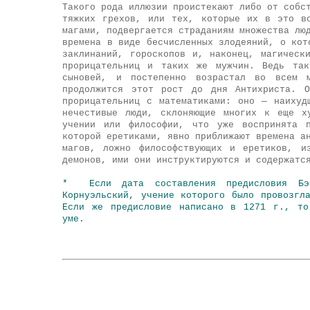
Такого рода иллюзии проистекают либо от собс
тяжких грехов, или тех, которые их в это в
магами, подвергается страданиям множества лю
времена в виде бесчисленных злодеяний, о кот
заклинаний, гороскопов и, наконец, магическ
прорицательниц и таких же мужчин. Ведь так
сыновей, и постепенно возрастал во всем 
продолжится этот рост до дня Антихриста. О
прорицательниц с математиками: оно — наихуд
нечестивые люди, склоняющие многих к еще х
учении или философии, что уже воспринята п
которой еретиками, явно приближают времена а
магов, ложно философствующих и еретиков, и
демонов, ими они инструктируются и содержат
* Если дата составления предисловия Бэ
Корнуэльский, учение которого было провозгл
Если же предисловие написано в 1271 г., то
уме.